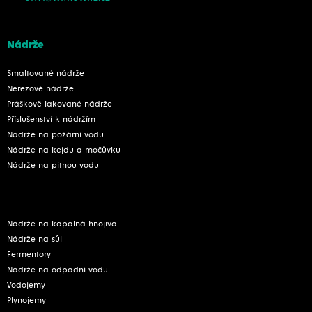
Nádrže
Smaltované nádrže
Nerezové nádrže
Práškově lakované nádrže
Příslušenství k nádržím
Nádrže na požární vodu
Nádrže na kejdu a močůvku
Nádrže na pitnou vodu
Nádrže na kapalná hnojiva
Nádrže na sůl
Fermentory
Nádrže na odpadní vodu
Vodojemy
Plynojemy