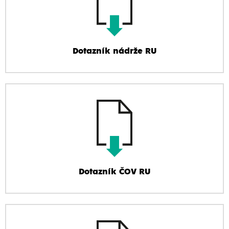
Dotazník nádrže RU
Dotazník ČOV RU