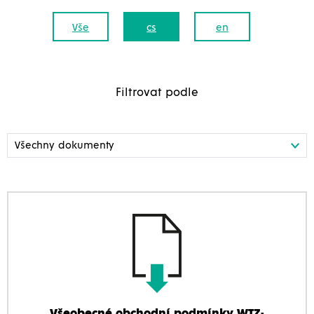
Vše
cs
en
Filtrovat podle
Všeobecné obchodní podmínky WTZ-