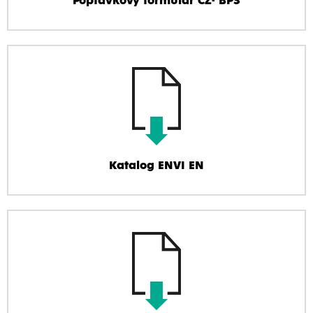
Poptávkový formulář CZ- BPS
Katalog ENVI EN