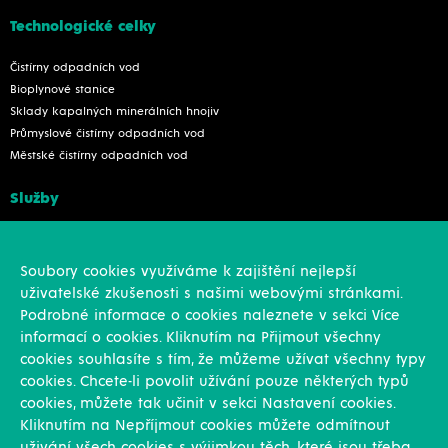
Technologické celky
Čistírny odpadních vod
Bioplynové stanice
Sklady kapalných minerálních hnojiv
Průmyslové čistírny odpadních vod
Městské čistírny odpadních vod
Služby
Konstrukce
Revize, rekonstrukce a opravy
Soubory cookies využíváme k zajištění nejlepší
Montáže
uživatelské zkušenosti s našimi webovými stránkami.
Projekční činnost
Podrobné informace o cookies naleznete v sekci Více
Vlastní výroba
informací o cookies. Kliknutím na Přijmout všechny
Výroba přesných výpalků na laseru
cookies souhlasíte s tím, že můžeme užívat všechny typy
cookies. Chcete-li povolit užívání pouze některých typů
Ostatní
cookies, můžete tak učinit v sekci Nastavení cookies.
Kliknutím na Nepříjmout cookies můžete odmítnout
Novinky
uživání všech cookies s výjimkou těch, které jsou třeba