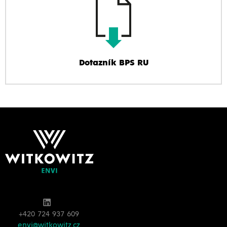
Dotazník BPS RU
+420 724 937 609
envi@witkowitz.cz