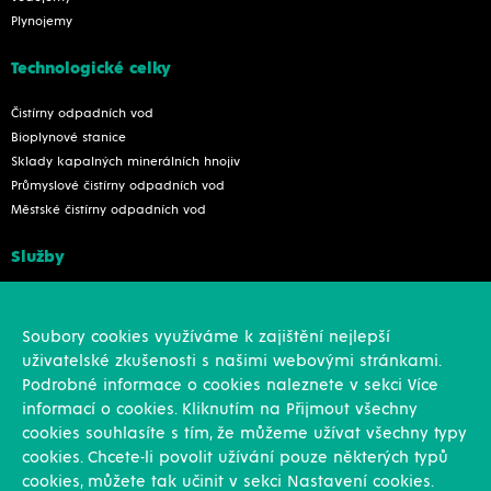
Plynojemy
Technologické celky
Čistírny odpadních vod
Bioplynové stanice
Sklady kapalných minerálních hnojiv
Průmyslové čistírny odpadních vod
Městské čistírny odpadních vod
Služby
Konstrukce
Revize, rekonstrukce a opravy
Soubory cookies využíváme k zajištění nejlepší
Montáže
uživatelské zkušenosti s našimi webovými stránkami.
Projekční činnost
Podrobné informace o cookies naleznete v sekci Více
Vlastní výroba
informací o cookies. Kliknutím na Přijmout všechny
Výroba přesných výpalků na laseru
cookies souhlasíte s tím, že můžeme užívat všechny typy
cookies. Chcete-li povolit užívání pouze některých typů
Ostatní
cookies, můžete tak učinit v sekci Nastavení cookies.