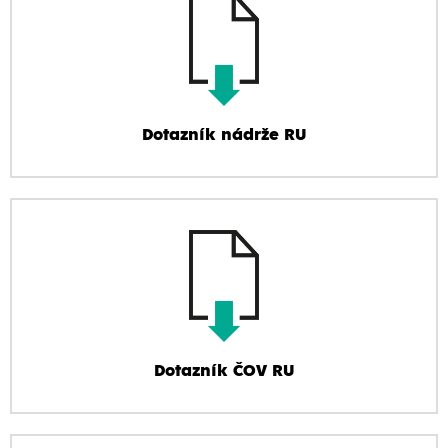
Dotazník nádrže RU
Dotazník ČOV RU