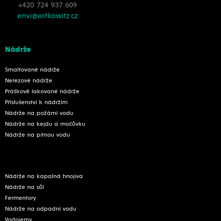
+420 724 937 609
envi@witkowitz.cz
Nádrže
Smaltované nádrže
Nerezové nádrže
Práškově lakované nádrže
Příslušenství k nádržím
Nádrže na požární vodu
Nádrže na kejdu a močůvku
Nádrže na pitnou vodu
Nádrže na kapalná hnojiva
Nádrže na sůl
Fermentory
Nádrže na odpadní vodu
Vodojemy