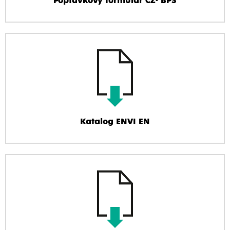
Poptávkový formulář CZ- BPS
Katalog ENVI EN