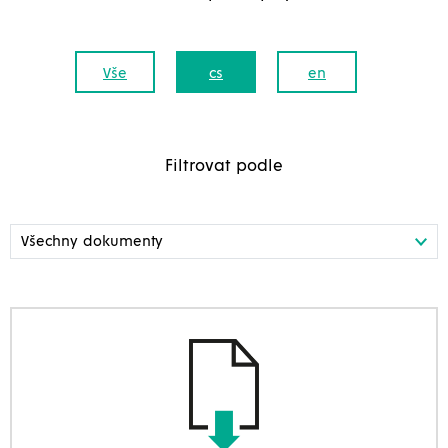
Vše
cs
en
Filtrovat podle