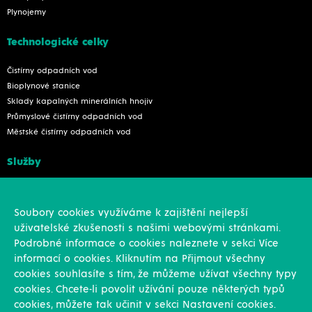
Plynojemy
Technologické celky
Čistírny odpadních vod
Bioplynové stanice
Sklady kapalných minerálních hnojiv
Průmyslové čistírny odpadních vod
Městské čistírny odpadních vod
Služby
Konstrukce
Revize, rekonstrukce a opravy
Soubory cookies využíváme k zajištění nejlepší
Montáže
uživatelské zkušenosti s našimi webovými stránkami.
Projekční činnost
Podrobné informace o cookies naleznete v sekci Více
Vlastní výroba
informací o cookies. Kliknutím na Přijmout všechny
Výroba přesných výpalků na laseru
cookies souhlasíte s tím, že můžeme užívat všechny typy
cookies. Chcete-li povolit užívání pouze některých typů
Ostatní
cookies, můžete tak učinit v sekci Nastavení cookies.