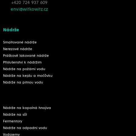
+420 724 937 609
envi@witkowitz.cz
Nádrže
Smaltované nádrže
Nerezové nádrže
Práškově lakované nádrže
Příslušenství k nádržím
Nádrže na požární vodu
Nádrže na kejdu a močůvku
Nádrže na pitnou vodu
Nádrže na kapalná hnojiva
Nádrže na sůl
Fermentory
Nádrže na odpadní vodu
Vodojemy