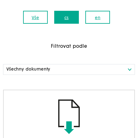
Vše
cs
en
Filtrovat podle