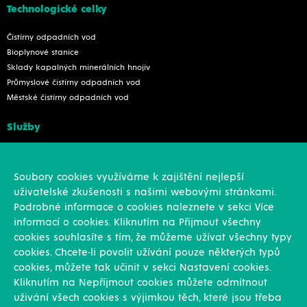
Technologické celky
Čistírny odpadních vod
Bioplynové stanice
Sklady kapalných minerálních hnojiv
Průmyslové čistírny odpadních vod
Městské čistírny odpadních vod
Služby
Konstrukce
Revize, rekonstrukce a opravy
Soubory cookies využíváme k zajištění nejlepší
Montáže
uživatelské zkušenosti s našimi webovými stránkami.
Projekční činnost
Podrobné informace o cookies naleznete v sekci Více
Vlastní výroba
informací o cookies. Kliknutím na Přijmout všechny
Výroba přesných výpalků na laseru
cookies souhlasíte s tím, že můžeme užívat všechny typy
cookies. Chcete-li povolit užívání pouze některých typů
Ostatní
cookies, můžete tak učinit v sekci Nastavení cookies.
Kliknutím na Nepříjmout cookies můžete odmítnout
Novinky
uživání všech cookies s výjimkou těch, které jsou třeba
Reference