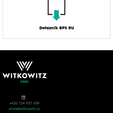
Dotazník BPS RU
+420 724 937 609
envi@witkowitz.cz