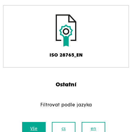
ISO 28765_EN
Ostatní
Filtrovat podle jazyka
Vše
cs
en