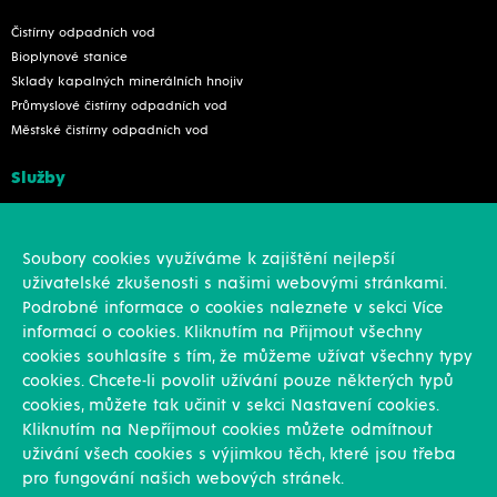
Čistírny odpadních vod
Bioplynové stanice
Sklady kapalných minerálních hnojiv
Průmyslové čistírny odpadních vod
Městské čistírny odpadních vod
Služby
Konstrukce
Revize, rekonstrukce a opravy
Soubory cookies využíváme k zajištění nejlepší
Montáže
uživatelské zkušenosti s našimi webovými stránkami.
Projekční činnost
Podrobné informace o cookies naleznete v sekci Více
Vlastní výroba
informací o cookies. Kliknutím na Přijmout všechny
Výroba přesných výpalků na laseru
cookies souhlasíte s tím, že můžeme užívat všechny typy
cookies. Chcete-li povolit užívání pouze některých typů
Ostatní
cookies, můžete tak učinit v sekci Nastavení cookies.
Kliknutím na Nepříjmout cookies můžete odmítnout
Novinky
uživání všech cookies s výjimkou těch, které jsou třeba
Reference
pro fungování našich webových stránek.
Kariéra