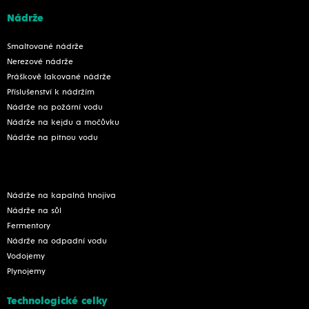
Nádrže
Smaltované nádrže
Nerezové nádrže
Práškově lakované nádrže
Příslušenství k nádržím
Nádrže na požární vodu
Nádrže na kejdu a močůvku
Nádrže na pitnou vodu
Nádrže na kapalná hnojiva
Nádrže na sůl
Fermentory
Nádrže na odpadní vodu
Vodojemy
Plynojemy
Technologické celky