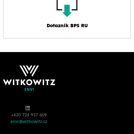
Dotazník BPS RU
+420 724 937 609
envi@witkowitz.cz