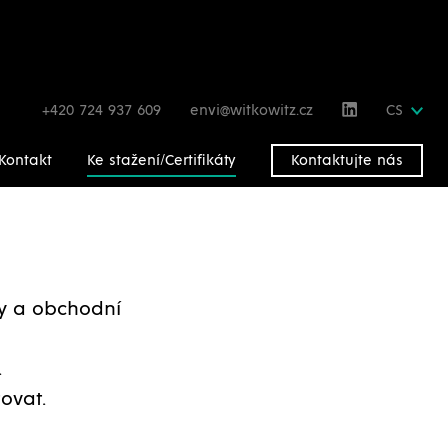
+420 724 937 609
envi@witkowitz.cz
CS
Kontakt
Ke stažení/Certifikáty
Kontaktujte nás
gy a obchodní
.
ovat.