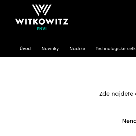
Úvod
Novinky
Nádrže
Technologické celk
Úvodní stránka
Ke stažení/Certifikáty
Zde najdete 
Nena