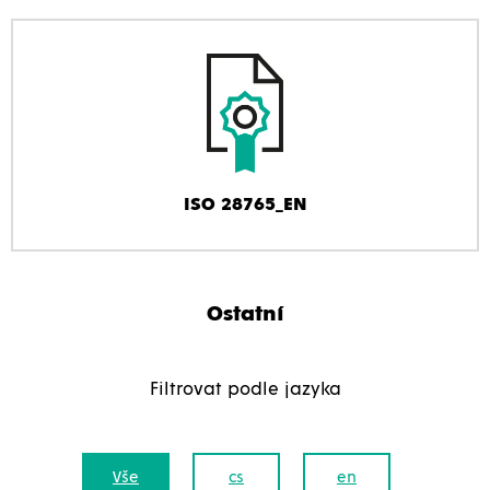
ISO 28765_EN
Ostatní
Filtrovat podle jazyka
Vše
cs
en