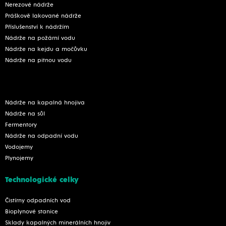
Nerezové nádrže
Práškově lakované nádrže
Příslušenství k nádržím
Nádrže na požární vodu
Nádrže na kejdu a močůvku
Nádrže na pitnou vodu
Nádrže na kapalná hnojiva
Nádrže na sůl
Fermentory
Nádrže na odpadní vodu
Vodojemy
Plynojemy
Technologické celky
Čistírny odpadních vod
Bioplynové stanice
Sklady kapalných minerálních hnojiv