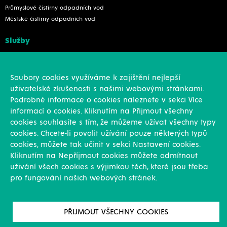
Průmyslové čistírny odpadních vod
Městské čistírny odpadních vod
Služby
Konstrukce
Revize, rekonstrukce a opravy
Soubory cookies využíváme k zajištění nejlepší
Montáže
uživatelské zkušenosti s našimi webovými stránkami.
Projekční činnost
Podrobné informace o cookies naleznete v sekci Více
Vlastní výroba
informací o cookies. Kliknutím na Přijmout všechny
Výroba přesných výpalků na laseru
cookies souhlasíte s tím, že můžeme užívat všechny typy
cookies. Chcete-li povolit užívání pouze některých typů
Ostatní
cookies, můžete tak učinit v sekci Nastavení cookies.
Kliknutím na Nepříjmout cookies můžete odmítnout
Novinky
uživání všech cookies s výjimkou těch, které jsou třeba
Reference
pro fungování našich webových stránek.
Kariéra
O nás & Kontakt
GDPR
PŘIJMOUT VŠECHNY COOKIES
Pro akcionáře