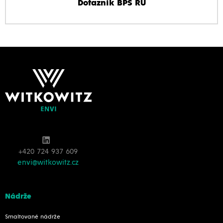
Dotazník BPS RU
+420 724 937 609
envi@witkowitz.cz
Nádrže
Smaltované nádrže