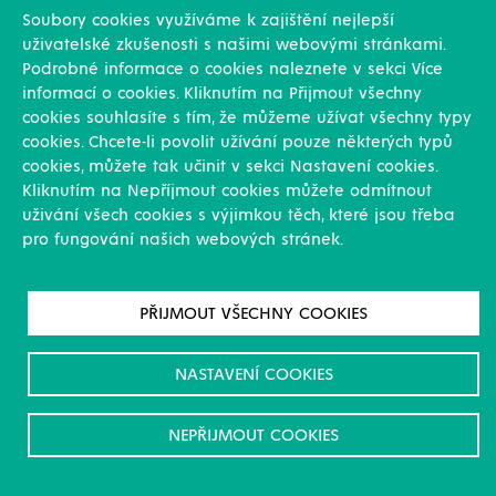
Soubory cookies využíváme k zajištění nejlepší
uživatelské zkušenosti s našimi webovými stránkami.
Podrobné informace o cookies naleznete v sekci Více
informací o cookies. Kliknutím na Přijmout všechny
cookies souhlasíte s tím, že můžeme užívat všechny typy
cookies. Chcete-li povolit užívání pouze některých typů
cookies, můžete tak učinit v sekci Nastavení cookies.
Všeobecné nákupní podmínky WTZ- Kupní
Kliknutím na Nepříjmout cookies můžete odmítnout
smlouva CZ 2026
uživání všech cookies s výjimkou těch, které jsou třeba
pro fungování našich webových stránek.
PŘIJMOUT VŠECHNY COOKIES
NASTAVENÍ COOKIES
NEPŘIJMOUT COOKIES
GENERAL PURCHASING TERMS AND
CONDITIONS WTZ– PURCHASE CONTRACT EN