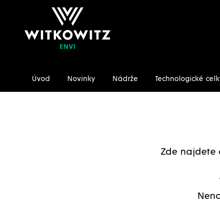
Úvod
Novinky
Nádrže
Technologické celk
Úvodní stránka
Ke stažení/Certifikáty
Zde najdete 
Nena