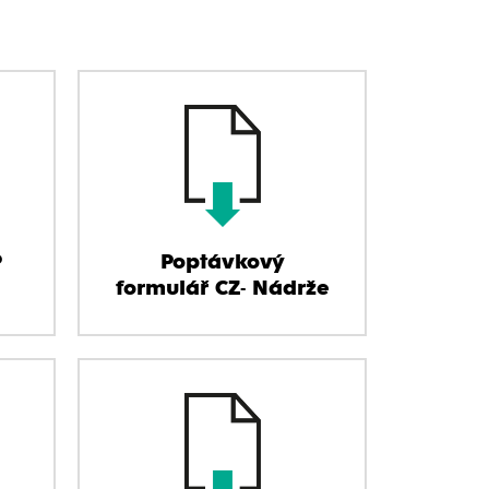
P
Poptávkový
formulář CZ- Nádrže