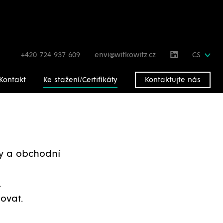
+420 724 937 609
envi@witkowitz.cz
CS
Kontakt
Ke stažení/Certifikáty
Kontaktujte nás
gy a obchodní
.
ovat.