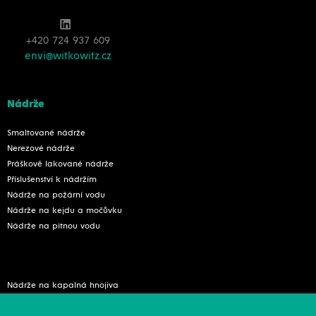
+420 724 937 609
envi@witkowitz.cz
Nádrže
Smaltované nádrže
Nerezové nádrže
Práškově lakované nádrže
Příslušenství k nádržím
Nádrže na požární vodu
Nádrže na kejdu a močůvku
Nádrže na pitnou vodu
Nádrže na kapalná hnojiva
Nádrže na sůl