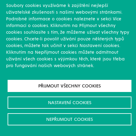
Fermentory
Soubory cookies využíváme k zajištění nejlepší
Nádrže na odpadní vodu
uživatelské zkušenosti s našimi webovými stránkami.
Vodojemy
Podrobné informace o cookies naleznete v sekci Více
Plynojemy
informací o cookies. Kliknutím na Přijmout všechny
cookies souhlasíte s tím, že můžeme užívat všechny typy
Technologické celky
cookies. Chcete-li povolit užívání pouze některých typů
cookies, můžete tak učinit v sekci Nastavení cookies.
Čistírny odpadních vod
Kliknutím na Nepříjmout cookies můžete odmítnout
Bioplynové stanice
uživání všech cookies s výjimkou těch, které jsou třeba
Sklady kapalných minerálních hnojiv
pro fungování našich webových stránek.
Průmyslové čistírny odpadních vod
Městské čistírny odpadních vod
Služby
PŘIJMOUT VŠECHNY COOKIES
Konstrukce
NASTAVENÍ COOKIES
Revize, rekonstrukce a opravy
Montáže
Projekční činnost
NEPŘIJMOUT COOKIES
Vlastní výroba
Výroba přesných výpalků na laseru