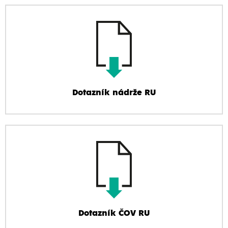
Dotazník nádrže RU
Dotazník ČOV RU