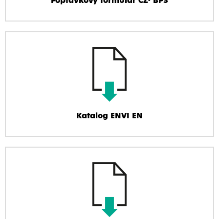
Poptávkový formulář CZ- BPS
Katalog ENVI EN