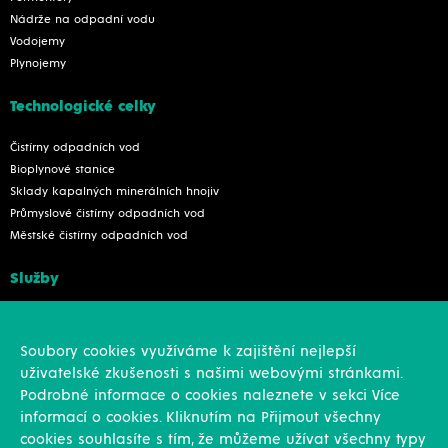
Nádrže na odpadní vodu
Vodojemy
Plynojemy
Technologické celky
Čistírny odpadních vod
Bioplynové stanice
Sklady kapalných minerálních hnojiv
Průmyslové čistírny odpadních vod
Městské čistírny odpadních vod
Služby
Konstrukce
Revize, rekonstrukce a opravy
Soubory cookies využíváme k zajištění nejlepší
Montáže
uživatelské zkušenosti s našimi webovými stránkami.
Projekční činnost
Podrobné informace o cookies naleznete v sekci Více
Vlastní výroba
informací o cookies. Kliknutím na Přijmout všechny
Výroba přesných výpalků na laseru
cookies souhlasíte s tím, že můžeme užívat všechny typy