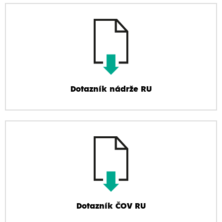
Dotazník nádrže RU
Dotazník ČOV RU