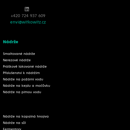
+420 724 937 609
envi@witkowitz.cz
Nádrže
Smaltované nádrže
Nerezové nádrže
Práškově lakované nádrže
Příslušenství k nádržím
Nádrže na požární vodu
Nádrže na kejdu a močůvku
Nádrže na pitnou vodu
Nádrže na kapalná hnojiva
Nádrže na sůl
Fermentory