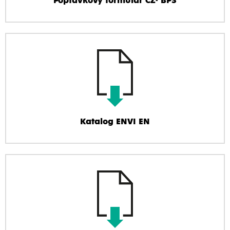
Poptávkový formulář CZ- BPS
Katalog ENVI EN