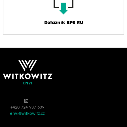
Dotazník BPS RU
+420 724 937 609
envi@witkowitz.cz