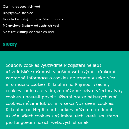
Čistírny odpadních vod
Bioplynové stanice
Sklady kapalných minerálních hnojiv
Průmyslové čistírny odpadních vod
Městské čistírny odpadních vod
Služby
Konstrukce
Revize, rekonstrukce a opravy
Soubory cookies využíváme k zajištění nejlepší
Montáže
uživatelské zkušenosti s našimi webovými stránkami.
Projekční činnost
Podrobné informace o cookies naleznete v sekci Více
Vlastní výroba
informací o cookies. Kliknutím na Přijmout všechny
Výroba přesných výpalků na laseru
cookies souhlasíte s tím, že můžeme užívat všechny typy
cookies. Chcete-li povolit užívání pouze některých typů
Ostatní
cookies, můžete tak učinit v sekci Nastavení cookies.
Kliknutím na Nepříjmout cookies můžete odmítnout
Novinky
uživání všech cookies s výjimkou těch, které jsou třeba
Reference
pro fungování našich webových stránek.
Kariéra