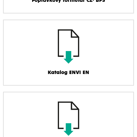
Poptávkový formulář CZ- BPS
Katalog ENVI EN