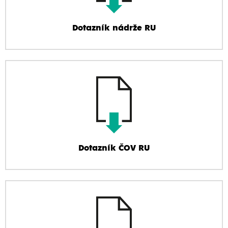
Dotazník nádrže RU
Dotazník ČOV RU