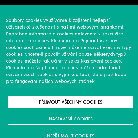
Konstrukce
Revize, rekonstrukce a opravy
Soubory cookies využíváme k zajištění nejlepší
Montáže
uživatelské zkušenosti s našimi webovými stránkami.
Projekční činnost
Podrobné informace o cookies naleznete v sekci Více
Vlastní výroba
informací o cookies. Kliknutím na Přijmout všechny
Výroba přesných výpalků na laseru
cookies souhlasíte s tím, že můžeme užívat všechny typy
cookies. Chcete-li povolit užívání pouze některých typů
Ostatní
cookies, můžete tak učinit v sekci Nastavení cookies.
Kliknutím na Nepříjmout cookies můžete odmítnout
Novinky
uživání všech cookies s výjimkou těch, které jsou třeba
Reference
pro fungování našich webových stránek.
Kariéra
O nás & Kontakt
GDPR
PŘIJMOUT VŠECHNY COOKIES
Pro akcionáře
Ke stažení/Certifikáty
NASTAVENÍ COOKIES
NEPŘIJMOUT COOKIES