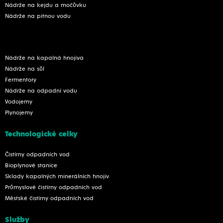
Nádrže na kejdu a močůvku
Nádrže na pitnou vodu
Nádrže na kapalná hnojiva
Nádrže na sůl
Fermentory
Nádrže na odpadní vodu
Vodojemy
Plynojemy
Technologické celky
Čistírny odpadních vod
Bioplynové stanice
Sklady kapalných minerálních hnojiv
Průmyslové čistírny odpadních vod
Městské čistírny odpadních vod
Služby