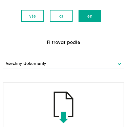
Vše
cs
en
Filtrovat podle