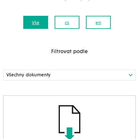
Vše
cs
en
Filtrovat podle