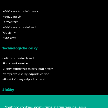
Nádrže na kapalná hnojiva
Nádrže na sůl
Fermentory
Nádrže na odpadní vodu
Vodojemy
Plynojemy
Technologické celky
Čistírny odpadních vod
Bioplynové stanice
Sklady kapalných minerálních hnojiv
Průmyslové čistírny odpadních vod
Městské čistírny odpadních vod
Služby
Konstrukce
Revize, rekonstrukce a opravy
Soubory cookies využíváme k zajištění nejlepší