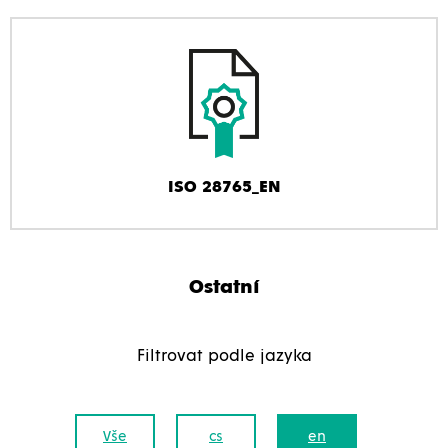
ISO 28765_EN
Ostatní
Filtrovat podle jazyka
Vše
cs
en