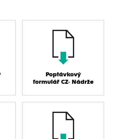
P
Poptávkový
formulář CZ- Nádrže