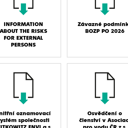
INFORMATION
Závazné podmín
ABOUT THE RISKS
BOZP PO 2026
FOR EXTERNAL
PERSONS
nitřní oznamovací
Osvědčení o
systém společnosti
členství v Asociac
ITKOWITZ ENVI a.s.
pro vodu ČR z.s.