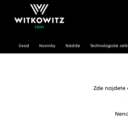
Úvod
Novinky
Nádrže
Technologické celk
Úvodní stránka
Ke stažení/Certifikáty
Zde najdete 
Nena