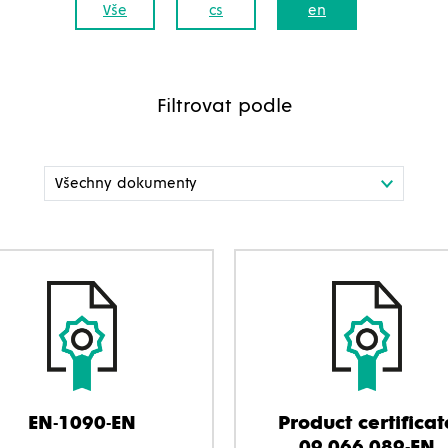
Vše
cs
en
Filtrovat podle
EN-1090-EN
Product certificat
09.066.089-EN