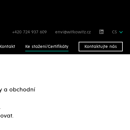
+420 724 937 609
envi@witkowitz.cz
CS
Kontakt
Ke stažení/Certifikáty
Kontaktujte nás
gy a obchodní
.
ovat.