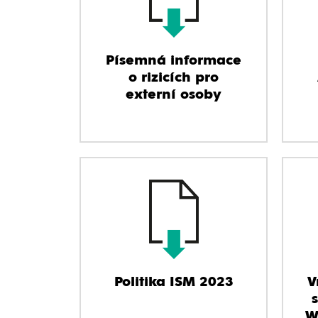
Písemná informace
o rizicích pro
externí osoby
Politika ISM 2023
V
W