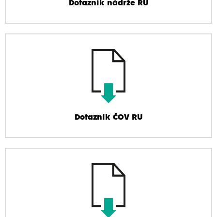
Dotazník nádrže RU
Dotazník ČOV RU