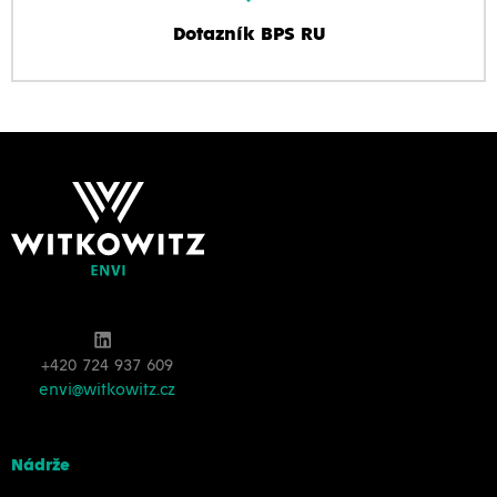
Dotazník BPS RU
+420 724 937 609
envi@witkowitz.cz
Nádrže