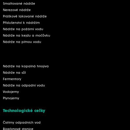
Smaltované nádrže
Nerezové nádrže
Práškově lakované nádrže
Příslušenství k nádržím
Nádrže na požární vodu
Nádrže na kejdu a močůvku
Nádrže na pitnou vodu
Nádrže na kapalná hnojiva
Nádrže na sůl
Fermentory
Nádrže na odpadní vodu
Vodojemy
Plynojemy
Technologické celky
Čistírny odpadních vod
Bioplynové stanice