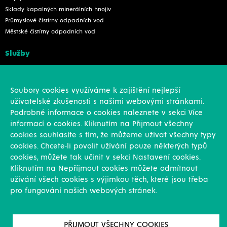
Sklady kapalných minerálních hnojiv
Průmyslové čistírny odpadních vod
Městské čistírny odpadních vod
Služby
Konstrukce
Revize, rekonstrukce a opravy
Soubory cookies využíváme k zajištění nejlepší
Montáže
uživatelské zkušenosti s našimi webovými stránkami.
Projekční činnost
Podrobné informace o cookies naleznete v sekci Více
Vlastní výroba
informací o cookies. Kliknutím na Přijmout všechny
Výroba přesných výpalků na laseru
cookies souhlasíte s tím, že můžeme užívat všechny typy
cookies. Chcete-li povolit užívání pouze některých typů
Ostatní
cookies, můžete tak učinit v sekci Nastavení cookies.
Kliknutím na Nepříjmout cookies můžete odmítnout
Novinky
uživání všech cookies s výjimkou těch, které jsou třeba
Reference
pro fungování našich webových stránek.
Kariéra
O nás & Kontakt
GDPR
PŘIJMOUT VŠECHNY COOKIES