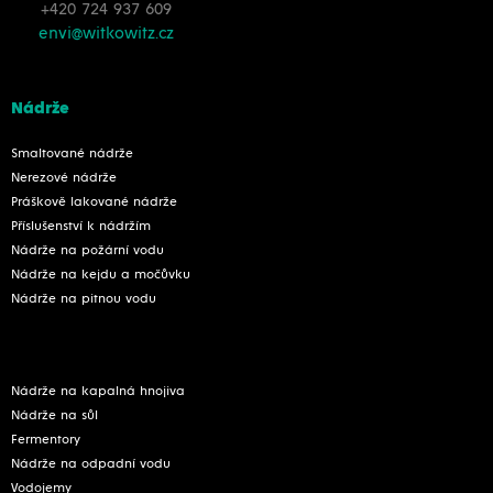
+420 724 937 609
envi@witkowitz.cz
Nádrže
Smaltované nádrže
Nerezové nádrže
Práškově lakované nádrže
Příslušenství k nádržím
Nádrže na požární vodu
Nádrže na kejdu a močůvku
Nádrže na pitnou vodu
Nádrže na kapalná hnojiva
Nádrže na sůl
Fermentory
Nádrže na odpadní vodu
Vodojemy