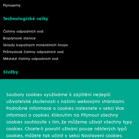
Plynojemy
Technologické celky
Čistírny odpadních vod
Bioplynové stanice
Sklady kapalných minerálních hnojiv
Průmyslové čistírny odpadních vod
Městské čistírny odpadních vod
Služby
Konstrukce
Revize, rekonstrukce a opravy
Soubory cookies využíváme k zajištění nejlepší
Montáže
uživatelské zkušenosti s našimi webovými stránkami.
Projekční činnost
Podrobné informace o cookies naleznete v sekci Více
Vlastní výroba
informací o cookies. Kliknutím na Přijmout všechny
Výroba přesných výpalků na laseru
cookies souhlasíte s tím, že můžeme užívat všechny typy
cookies. Chcete-li povolit užívání pouze některých typů
Ostatní
cookies, můžete tak učinit v sekci Nastavení cookies.