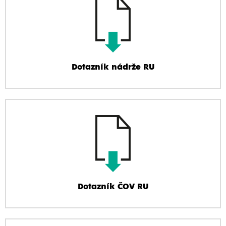
Dotazník nádrže RU
Dotazník ČOV RU