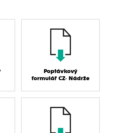
P
Poptávkový
formulář CZ- Nádrže