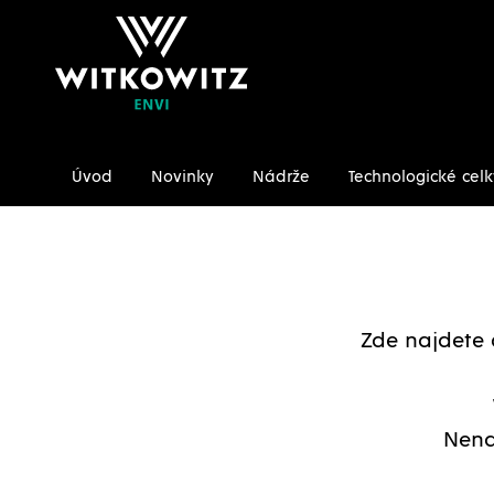
Úvod
Novinky
Nádrže
Technologické celk
Úvodní stránka
Ke stažení/Certifikáty
Zde najdete 
Nena