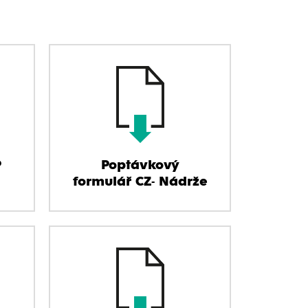
P
Poptávkový
formulář CZ- Nádrže