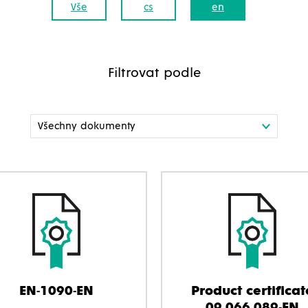
Vše
cs
en
Filtrovat podle
EN-1090-EN
Product certificat
09.066.089-EN