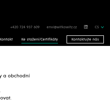
+420 724 937 609
envi@witkowitz.cz
CS
Kontakt
Ke stažení/Certifikáty
Kontaktujte nás
gy a obchodní
.
ovat.