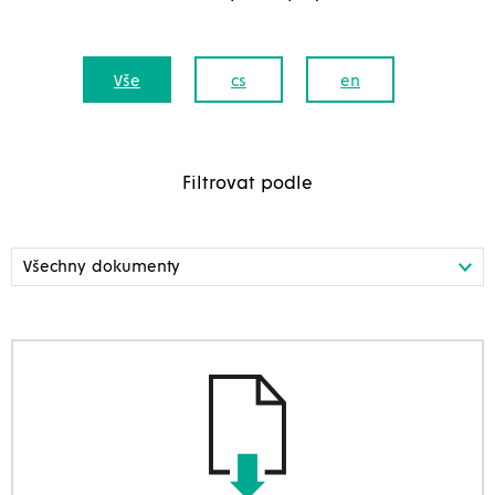
Vše
cs
en
Filtrovat podle