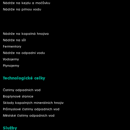
Nádrže na kejdu a močůvku
Nádrže na pitnou vodu
Nádrže na kapalná hnojiva
Nádrže na sůl
Fermentory
Nádrže na odpadní vodu
Vodojemy
Plynojemy
Technologické celky
Čistírny odpadních vod
Bioplynové stanice
Sklady kapalných minerálních hnojiv
Průmyslové čistírny odpadních vod
Městské čistírny odpadních vod
Služby