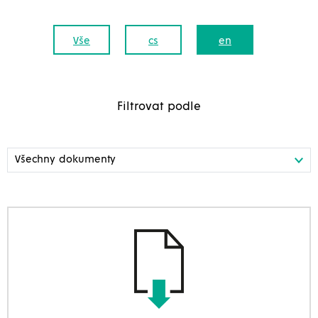
Vše
cs
en
Filtrovat podle