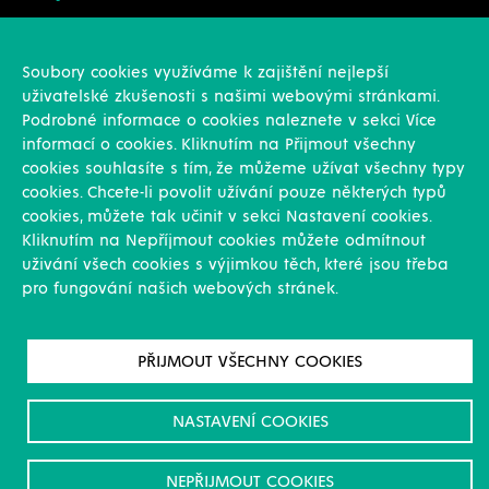
Konstrukce
Revize, rekonstrukce a opravy
Soubory cookies využíváme k zajištění nejlepší
Montáže
uživatelské zkušenosti s našimi webovými stránkami.
Projekční činnost
Podrobné informace o cookies naleznete v sekci Více
Vlastní výroba
informací o cookies. Kliknutím na Přijmout všechny
Výroba přesných výpalků na laseru
cookies souhlasíte s tím, že můžeme užívat všechny typy
cookies. Chcete-li povolit užívání pouze některých typů
Ostatní
cookies, můžete tak učinit v sekci Nastavení cookies.
Kliknutím na Nepříjmout cookies můžete odmítnout
Novinky
uživání všech cookies s výjimkou těch, které jsou třeba
Reference
pro fungování našich webových stránek.
Kariéra
O nás & Kontakt
GDPR
PŘIJMOUT VŠECHNY COOKIES
Pro akcionáře
Ke stažení/Certifikáty
NASTAVENÍ COOKIES
NEPŘIJMOUT COOKIES