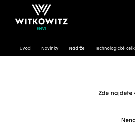
Úvod
Novinky
Nádrže
Technologické celk
Úvodní stránka
Ke stažení/Certifikáty
Zde najdete 
Nena