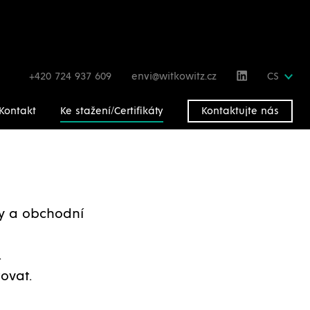
+420 724 937 609
envi@witkowitz.cz
CS
Kontakt
Ke stažení/Certifikáty
Kontaktujte nás
gy a obchodní
.
ovat.