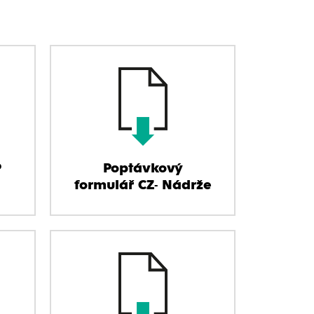
P
Poptávkový
formulář CZ- Nádrže