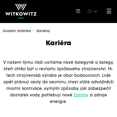
☰
CS
Úvodní stránka
Kariéra
Kariéra
V našem týmu rádi uvítáme nové kolegyně a kolegy,
kteří chtějí být u restartu špičkového strojírenství. Hi-
tech strojírenská výroba je obor budoucnosti. Lidé
opět plánují cesty do vesmíru, staví stále odvážnější
mostní kontrukce, vymýšlí způsoby, jak zabezpečit
dostatek vody, potřebují nové
čistírny
a zdroje
energie.