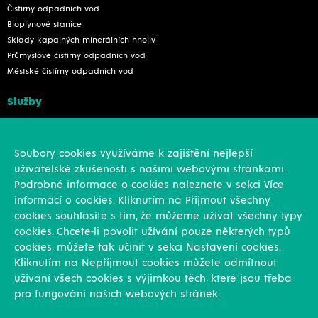
Čistírny odpadních vod
Bioplynové stanice
Sklady kapalných minerálních hnojiv
Průmyslové čistírny odpadních vod
Městské čistírny odpadních vod
Služby
Konstrukce
Revize, rekonstrukce a opravy
Soubory cookies využíváme k zajištění nejlepší
Montáže
uživatelské zkušenosti s našimi webovými stránkami.
Projekční činnost
Podrobné informace o cookies naleznete v sekci Více
Vlastní výroba
informací o cookies. Kliknutím na Přijmout všechny
Výroba přesných výpalků na laseru
cookies souhlasíte s tím, že můžeme užívat všechny typy
cookies. Chcete-li povolit užívání pouze některých typů
Ostatní
cookies, můžete tak učinit v sekci Nastavení cookies.
Kliknutím na Nepříjmout cookies můžete odmítnout
Novinky
uživání všech cookies s výjimkou těch, které jsou třeba
Reference
pro fungování našich webových stránek.
Kariéra
O nás & Kontakt