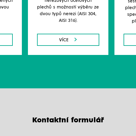
řených
nerezových ocelových
ses
ovou
plechů s možností výběru ze
plech
dvou typů nerezi (AISI 304,
spe
AISI 316).
p
VÍCE
Kontaktní formulář