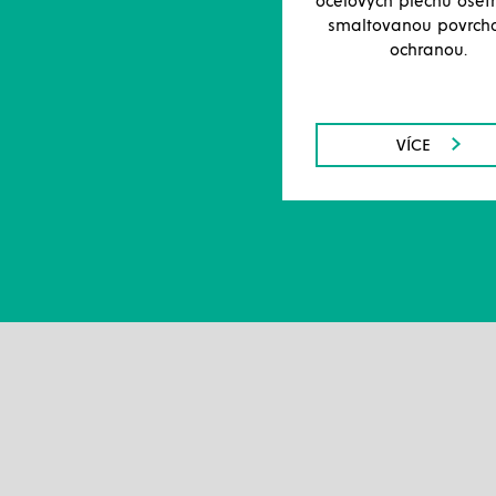
ocelových plechů ošet
smaltovanou povrch
ochranou.
VÍCE