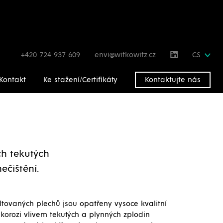
+420 724 937 609
envi@witkowitz.cz
CS
Kontakt
Ke stažení/Certifikáty
Kontaktujte nás
ch tekutých
ečištění.
tovaných plechů jsou opatřeny vysoce kvalitní
korozi vlivem tekutých a plynných zplodin