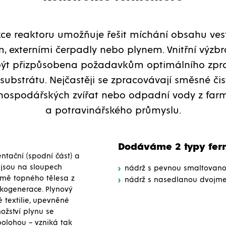
kce reaktoru umožňuje řešit míchání obsahu ve
 externími čerpadly nebo plynem. Vnitřní výzbr
ýt přizpůsobena požadavkům optimálního zpr
substrátu. Nejčastěji se zpracovávají směsné čist
hospodářských zvířat nebo odpadní vody z far
a potravinářského průmyslu.
Dodáváme 2 typy fer
entační (spodní část) a
 jsou na sloupech
nádrž s pevnou smaltovano
mě topného tělesa z
nádrž s nasedlanou dvojme
 kogenerace. Plynový
textilie, upevněné
ožství plynu se
olohou – vzniká tak