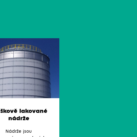
áškově lakované
nádrže
Nádrže jsou