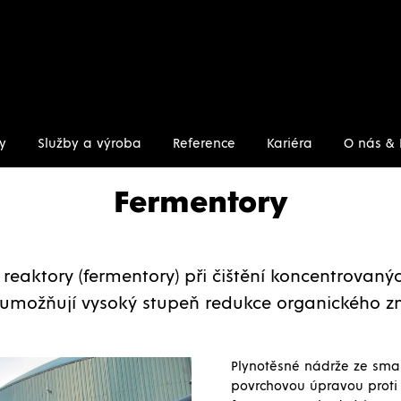
y
Služby a výroba
Reference
Kariéra
O nás & 
entory
Fermentory
reaktory (fermentory) při čištění koncentrovaný
možňují vysoký stupeň redukce organického zn
Plynotěsné nádrže ze smal
povrchovou úpravou proti 