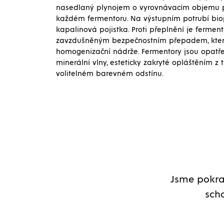
nasedlaný plynojem o vyrovnávacím objemu př
každém fermentoru. Na výstupním potrubí biop
kapalinová pojistka. Proti přeplnění je fermen
zavzdušněným bezpečnostním přepadem, kter
homogenizační nádrže. Fermentory jsou opatře
minerální vlny, esteticky zakryté opláštěním z
volitelném barevném odstínu.
Jsme pokra
scho