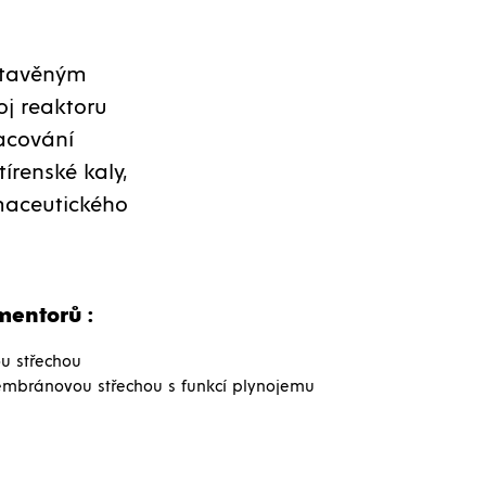
stavěným
oj reaktoru
acování
írenské kaly,
maceutického
mentorů :
u střechou
mbránovou střechou s funkcí plynojemu