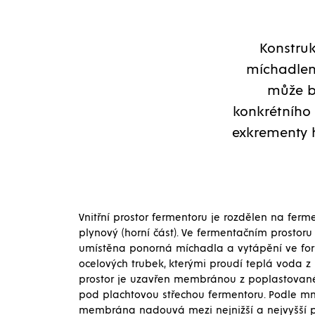
Konstru
míchadlem,
může b
konkrétního 
exkrementy 
Vnitřní prostor fermentoru je rozdělen na ferm
plynový (horní část). Ve fermentačním prostoru
umístěna ponorná míchadla a vytápění ve for
ocelových trubek, kterými proudí teplá voda z
prostor je uzavřen membránou z poplastované 
pod plachtovou střechou fermentoru. Podle mn
membrána nadouvá mezi nejnižší a nejvyšší p