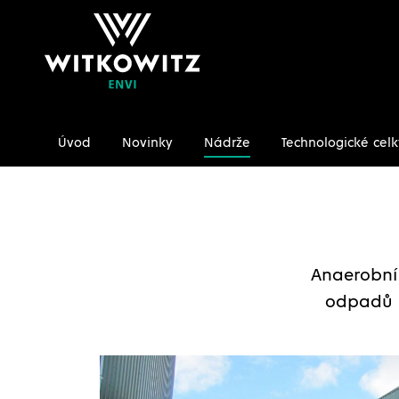
Úvod
Novinky
Nádrže
Technologické celk
Úvodní stránka
Nádrže
Vodohospodářství
Ferm
Anaerobní 
odpadů u