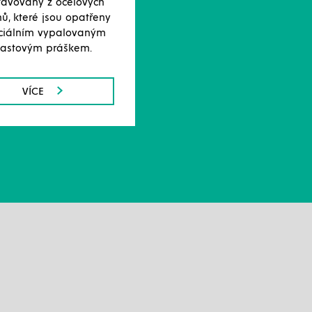
tavovány z ocelových
ů, které jsou opatřeny
ciálním vypalovaným
lastovým práškem.
VÍCE