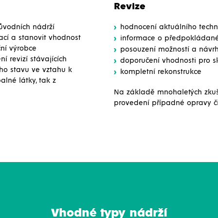
Revize
ůvodních nádrží
hodnocení aktuálního techn
cí a stanovit vhodnost
informace o předpokládané 
ní výrobce
posouzení možností a návrh
 revizí stávajících
doporučení vhodnosti pro 
ého stavu ve vztahu k
kompletní rekonstrukce
alné látky, tak z
Na základě mnohaletých zkuš
provedení případné opravy či 
Vhodné typy nádrží