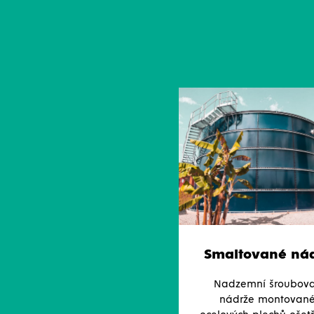
Smaltované ná
Nadzemní šroubov
nádrže montované