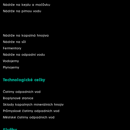
Nádrže na kejdu a močůvku
Nádrže na pitnou vodu
Nádrže na kapalná hnojiva
Nádrže na sůl
Fermentory
Nádrže na odpadní vodu
Vodojemy
Plynojemy
Technologické celky
Čistírny odpadních vod
Bioplynové stanice
Sklady kapalných minerálních hnojiv
Průmyslové čistírny odpadních vod
Městské čistírny odpadních vod
Služby