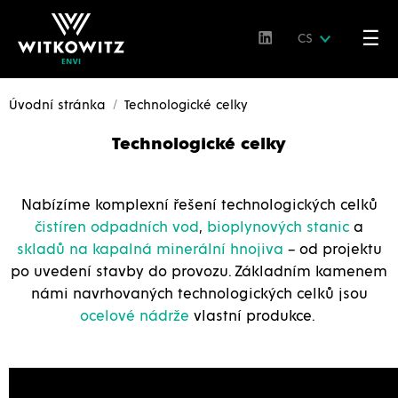
☰
CS
Úvodní stránka
Technologické celky
Technologické celky
Nabízíme komplexní řešení technologických celků
čistíren odpadních vod
,
bioplynových stanic
a
skladů na kapalná minerální hnojiva
– od projektu
po uvedení stavby do provozu. Základním kamenem
námi navrhovaných technologických celků jsou
ocelové nádrže
vlastní produkce.