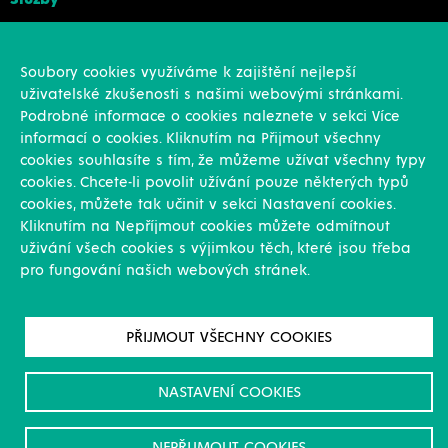
Konstrukce
Revize, rekonstrukce a opravy
Soubory cookies využíváme k zajištění nejlepší
Montáže
uživatelské zkušenosti s našimi webovými stránkami.
Projekční činnost
Podrobné informace o cookies naleznete v sekci Více
Vlastní výroba
informací o cookies. Kliknutím na Přijmout všechny
Výroba přesných výpalků na laseru
cookies souhlasíte s tím, že můžeme užívat všechny typy
cookies. Chcete-li povolit užívání pouze některých typů
Ostatní
cookies, můžete tak učinit v sekci Nastavení cookies.
Kliknutím na Nepříjmout cookies můžete odmítnout
Novinky
uživání všech cookies s výjimkou těch, které jsou třeba
Reference
pro fungování našich webových stránek.
Kariéra
O nás & Kontakt
GDPR
PŘIJMOUT VŠECHNY COOKIES
Pro akcionáře
Ke stažení/Certifikáty
NASTAVENÍ COOKIES
NEPŘIJMOUT COOKIES