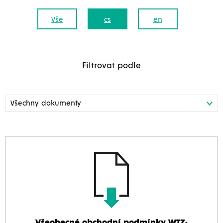
Vše
cs
en
Filtrovat podle
Všeobecné obchodní podmínky WTZ-