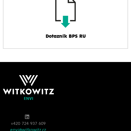
Dotazník BPS RU
+420 724 937 609
envi@witkowitz.cz