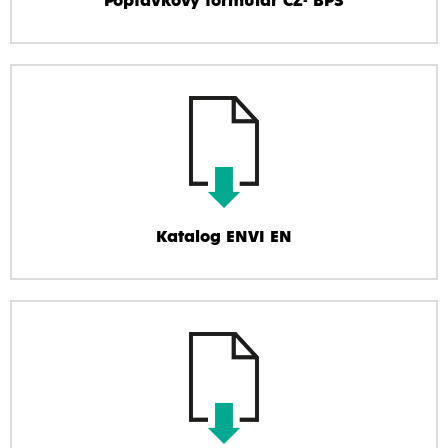
Poptávkový formulář CZ- BPS
Katalog ENVI EN