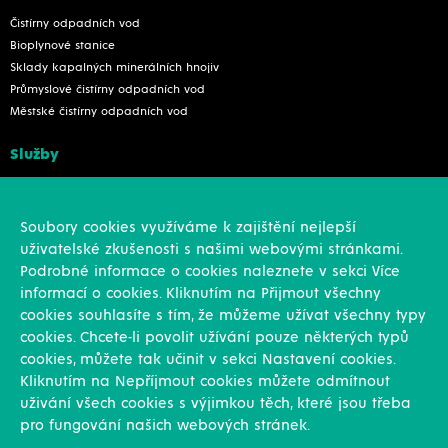
Čistírny odpadních vod
Bioplynové stanice
Sklady kapalných minerálních hnojiv
Průmyslové čistírny odpadních vod
Městské čistírny odpadních vod
Služby
Konstrukce
Revize, rekonstrukce a opravy
Soubory cookies využíváme k zajištění nejlepší
Montáže
uživatelské zkušenosti s našimi webovými stránkami.
Projekční činnost
Podrobné informace o cookies naleznete v sekci Více
Vlastní výroba
informací o cookies. Kliknutím na Přijmout všechny
Výroba přesných výpalků na laseru
cookies souhlasíte s tím, že můžeme užívat všechny typy
cookies. Chcete-li povolit užívání pouze některých typů
Ostatní
cookies, můžete tak učinit v sekci Nastavení cookies.
Kliknutím na Nepříjmout cookies můžete odmítnout
Novinky
uživání všech cookies s výjimkou těch, které jsou třeba
Reference
pro fungování našich webových stránek.
Kariéra