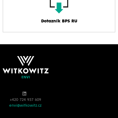
Dotazník BPS RU
+420 724 937 609
envi@witkowitz.cz