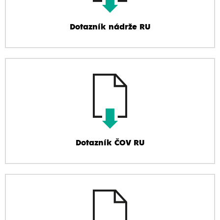
Dotazník nádrže RU
Dotazník ČOV RU