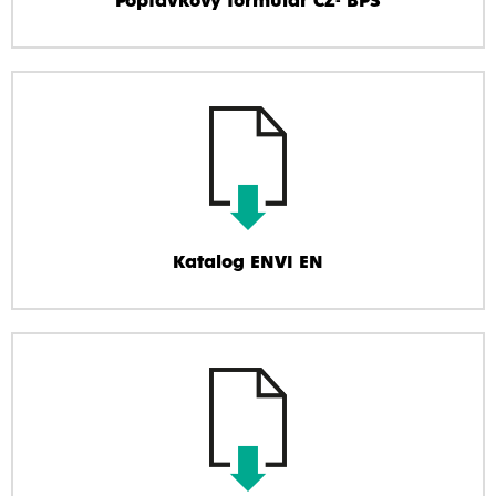
Poptávkový formulář CZ- BPS
Katalog ENVI EN