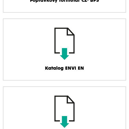
Poptávkový formulář CZ- BPS
Katalog ENVI EN