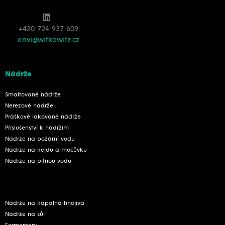
+420 724 937 609
envi@witkowitz.cz
Nádrže
Smaltované nádrže
Nerezové nádrže
Práškově lakované nádrže
Příslušenství k nádržím
Nádrže na požární vodu
Nádrže na kejdu a močůvku
Nádrže na pitnou vodu
Nádrže na kapalná hnojiva
Nádrže na sůl