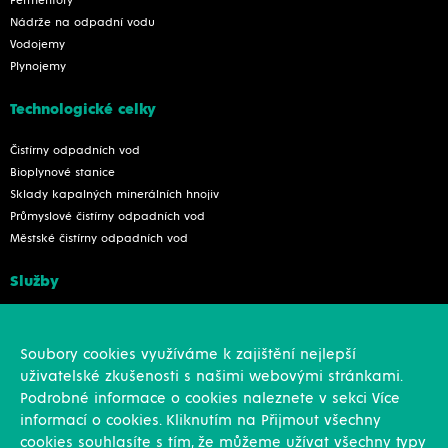
Fermentory
Nádrže na odpadní vodu
Vodojemy
Plynojemy
Technologické celky
Čistírny odpadních vod
Bioplynové stanice
Sklady kapalných minerálních hnojiv
Průmyslové čistírny odpadních vod
Městské čistírny odpadních vod
Služby
Konstrukce
Revize, rekonstrukce a opravy
Soubory cookies využíváme k zajištění nejlepší
Montáže
uživatelské zkušenosti s našimi webovými stránkami.
Projekční činnost
Podrobné informace o cookies naleznete v sekci Více
Vlastní výroba
informací o cookies. Kliknutím na Přijmout všechny
Výroba přesných výpalků na laseru
cookies souhlasíte s tím, že můžeme užívat všechny typy