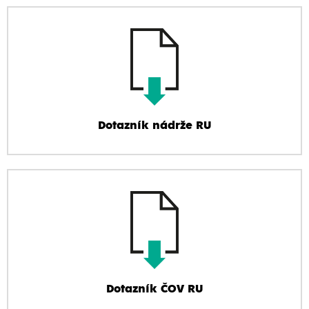
Dotazník nádrže RU
Dotazník ČOV RU