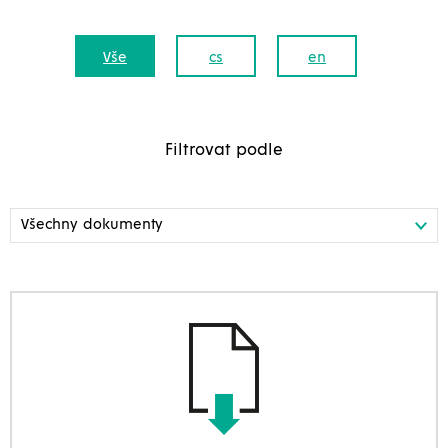
Vše
cs
en
Filtrovat podle