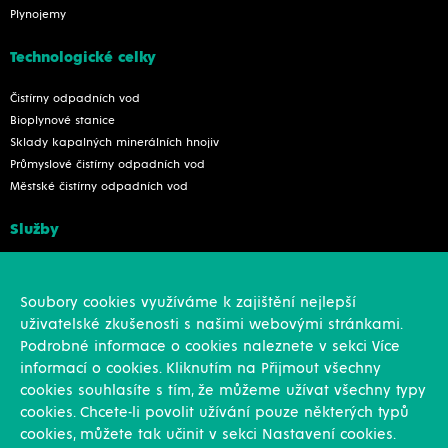
Plynojemy
Technologické celky
Čistírny odpadních vod
Bioplynové stanice
Sklady kapalných minerálních hnojiv
Průmyslové čistírny odpadních vod
Městské čistírny odpadních vod
Služby
Konstrukce
Revize, rekonstrukce a opravy
Soubory cookies využíváme k zajištění nejlepší
Montáže
uživatelské zkušenosti s našimi webovými stránkami.
Projekční činnost
Podrobné informace o cookies naleznete v sekci Více
Vlastní výroba
informací o cookies. Kliknutím na Přijmout všechny
Výroba přesných výpalků na laseru
cookies souhlasíte s tím, že můžeme užívat všechny typy
cookies. Chcete-li povolit užívání pouze některých typů
Ostatní
cookies, můžete tak učinit v sekci Nastavení cookies.