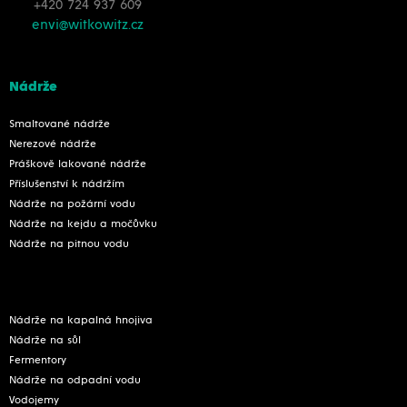
+420 724 937 609
envi@witkowitz.cz
Nádrže
Smaltované nádrže
Nerezové nádrže
Práškově lakované nádrže
Příslušenství k nádržím
Nádrže na požární vodu
Nádrže na kejdu a močůvku
Nádrže na pitnou vodu
Nádrže na kapalná hnojiva
Nádrže na sůl
Fermentory
Nádrže na odpadní vodu
Vodojemy