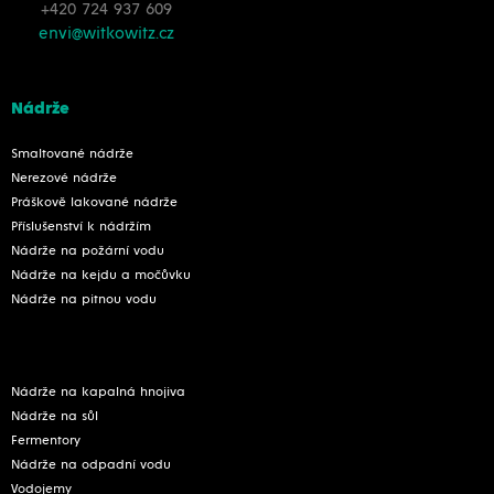
+420 724 937 609
envi@witkowitz.cz
Nádrže
Smaltované nádrže
Nerezové nádrže
Práškově lakované nádrže
Příslušenství k nádržím
Nádrže na požární vodu
Nádrže na kejdu a močůvku
Nádrže na pitnou vodu
Nádrže na kapalná hnojiva
Nádrže na sůl
Fermentory
Nádrže na odpadní vodu
Vodojemy