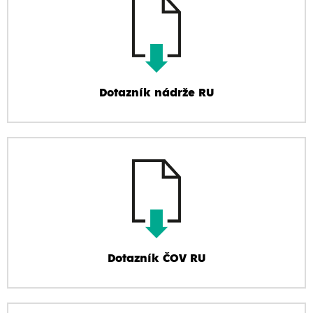
Dotazník nádrže RU
Dotazník ČOV RU