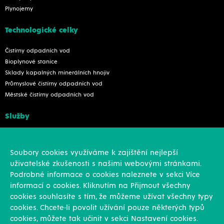
Plynojemy
Technologické celky
Čistírny odpadních vod
Bioplynové stanice
Sklady kapalných minerálních hnojiv
Průmyslové čistírny odpadních vod
Městské čistírny odpadních vod
Služby
Konstrukce
Revize, rekonstrukce a opravy
Soubory cookies využíváme k zajištění nejlepší
Montáže
uživatelské zkušenosti s našimi webovými stránkami.
Projekční činnost
Podrobné informace o cookies naleznete v sekci Více
Vlastní výroba
informací o cookies. Kliknutím na Přijmout všechny
Výroba přesných výpalků na laseru
cookies souhlasíte s tím, že můžeme užívat všechny typy
cookies. Chcete-li povolit užívání pouze některých typů
Ostatní
cookies, můžete tak učinit v sekci Nastavení cookies.