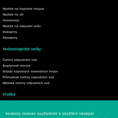
Nádrže na kapalná hnojiva
Nádrže na sůl
Fermentory
Nádrže na odpadní vodu
Vodojemy
Plynojemy
Technologické celky
Čistírny odpadních vod
Bioplynové stanice
Sklady kapalných minerálních hnojiv
Průmyslové čistírny odpadních vod
Městské čistírny odpadních vod
Služby
Konstrukce
Revize, rekonstrukce a opravy
Soubory cookies využíváme k zajištění nejlepší
Montáže