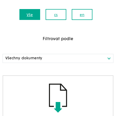
Vše
cs
en
Filtrovat podle