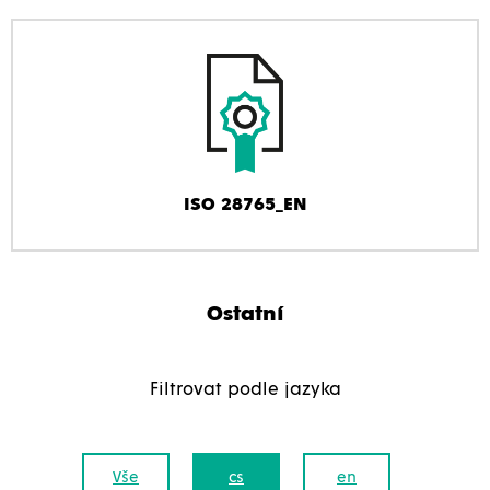
ISO 28765_EN
Ostatní
Filtrovat podle jazyka
Vše
cs
en