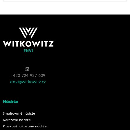
+420 724 937 609
envi@witkowitz.cz
Nádrže
Smaltované nádrže
Nerezové nádrže
Práškově lakované nádrže