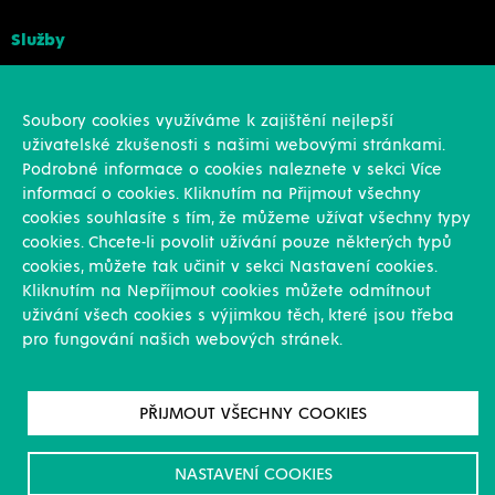
Služby
Konstrukce
Revize, rekonstrukce a opravy
Soubory cookies využíváme k zajištění nejlepší
Montáže
uživatelské zkušenosti s našimi webovými stránkami.
Projekční činnost
Podrobné informace o cookies naleznete v sekci Více
Vlastní výroba
informací o cookies. Kliknutím na Přijmout všechny
Výroba přesných výpalků na laseru
cookies souhlasíte s tím, že můžeme užívat všechny typy
cookies. Chcete-li povolit užívání pouze některých typů
Ostatní
cookies, můžete tak učinit v sekci Nastavení cookies.
Kliknutím na Nepříjmout cookies můžete odmítnout
Novinky
uživání všech cookies s výjimkou těch, které jsou třeba
Reference
pro fungování našich webových stránek.
Kariéra
O nás & Kontakt
GDPR
PŘIJMOUT VŠECHNY COOKIES
Pro akcionáře
Ke stažení/Certifikáty
NASTAVENÍ COOKIES