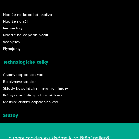
Nádrže na kapalná hnojiva
Nádrže na sůl
Fermentory
Nádrže na odpadní vodu
Vodojemy
Plynojemy
Technologické celky
Čistírny odpadních vod
Bioplynové stanice
Sklady kapalných minerálních hnojiv
Průmyslové čistírny odpadních vod
Městské čistírny odpadních vod
Služby
Konstrukce
Revize, rekonstrukce a opravy
Soubory cookies využíváme k zajištění nejlepší