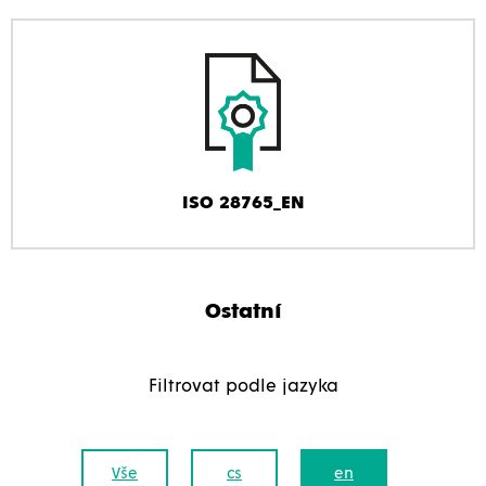
ISO 28765_EN
Ostatní
Filtrovat podle jazyka
Vše
cs
en