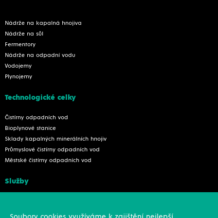
Nádrže na kapalná hnojiva
Nádrže na sůl
Fermentory
Nádrže na odpadní vodu
Vodojemy
Plynojemy
Technologické celky
Čistírny odpadních vod
Bioplynové stanice
Sklady kapalných minerálních hnojiv
Průmyslové čistírny odpadních vod
Městské čistírny odpadních vod
Služby
Konstrukce
Revize, rekonstrukce a opravy
Soubory cookies využíváme k zajištění nejlepší