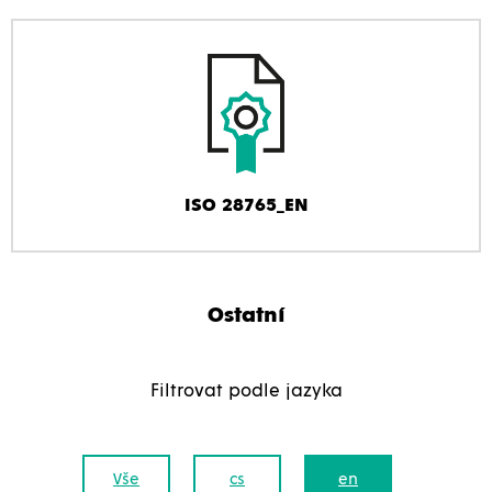
ISO 28765_EN
Ostatní
Filtrovat podle jazyka
Vše
cs
en