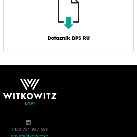
Dotazník BPS RU
+420 724 937 609
envi@witkowitz.cz