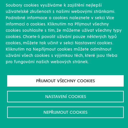
Soubory cookies využíváme k zajištění nejlepší
Technologické celky
uživatelské zkušenosti s našimi webovými stránkami.
Podrobné informace o cookies naleznete v sekci Více
Čistírny odpadních vod
informací o cookies. Kliknutím na Přijmout všechny
Bioplynové stanice
cookies souhlasíte s tím, že můžeme užívat všechny typy
Sklady kapalných minerálních hnojiv
cookies. Chcete-li povolit užívání pouze některých typů
Průmyslové čistírny odpadních vod
cookies, můžete tak učinit v sekci Nastavení cookies.
Městské čistírny odpadních vod
Kliknutím na Nepříjmout cookies můžete odmítnout
uživání všech cookies s výjimkou těch, které jsou třeba
Služby
pro fungování našich webových stránek.
Konstrukce
Revize, rekonstrukce a opravy
PŘIJMOUT VŠECHNY COOKIES
Montáže
Projekční činnost
Vlastní výroba
NASTAVENÍ COOKIES
Výroba přesných výpalků na laseru
NEPŘIJMOUT COOKIES
Ostatní
Novinky