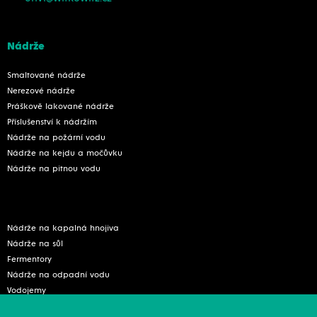
Nádrže
Smaltované nádrže
Nerezové nádrže
Práškově lakované nádrže
Příslušenství k nádržím
Nádrže na požární vodu
Nádrže na kejdu a močůvku
Nádrže na pitnou vodu
Nádrže na kapalná hnojiva
Nádrže na sůl
Fermentory
Nádrže na odpadní vodu
Vodojemy
Plynojemy