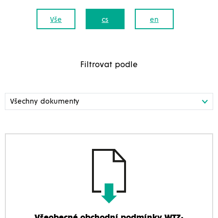
Vše
cs
en
Filtrovat podle
Všeobecné obchodní podmínky WTZ-