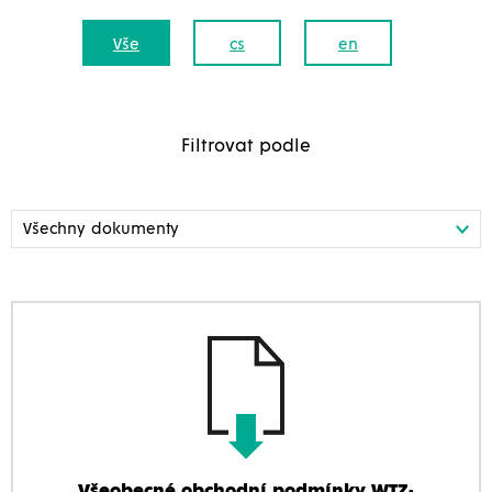
Vše
cs
en
Filtrovat podle
Všeobecné obchodní podmínky WTZ-