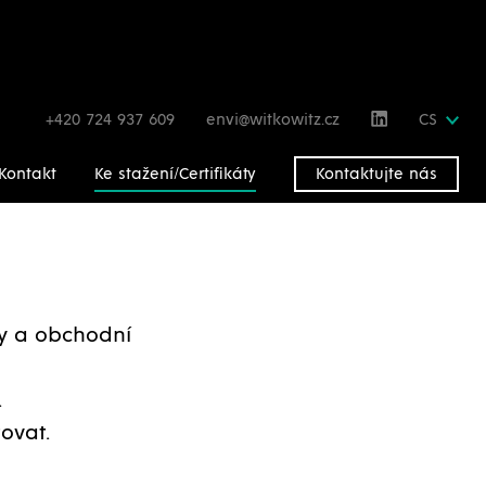
+420 724 937 609
envi@witkowitz.cz
CS
Kontakt
Ke stažení/Certifikáty
Kontaktujte nás
gy a obchodní
.
ovat.