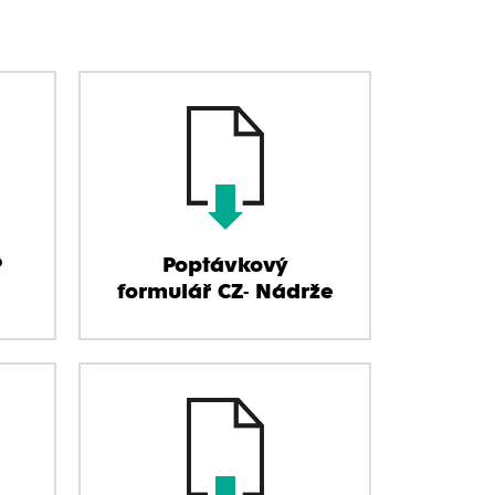
P
Poptávkový
formulář CZ- Nádrže