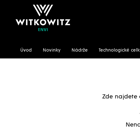
Úvod
Novinky
Nádrže
Technologické celk
Úvodní stránka
Ke stažení/Certifikáty
Zde najdete 
Nena