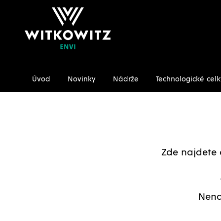
Úvod
Novinky
Nádrže
Technologické celk
Úvodní stránka
Ke stažení/Certifikáty
Zde najdete 
Nena