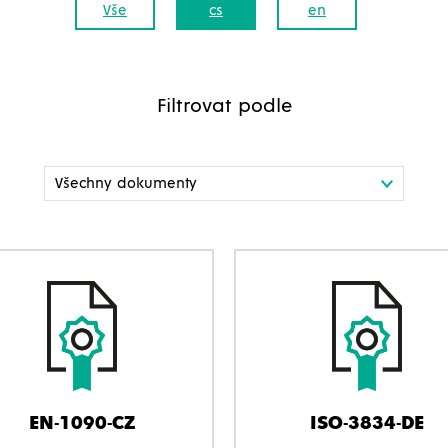
Vše
cs
en
Filtrovat podle
EN-1090-CZ
ISO-3834-DE