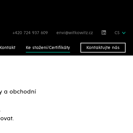
+420 724 937 609
envi@witkowitz.cz
CS
Kontakt
Ke stažení/Certifikáty
Kontaktujte nás
gy a obchodní
.
ovat.