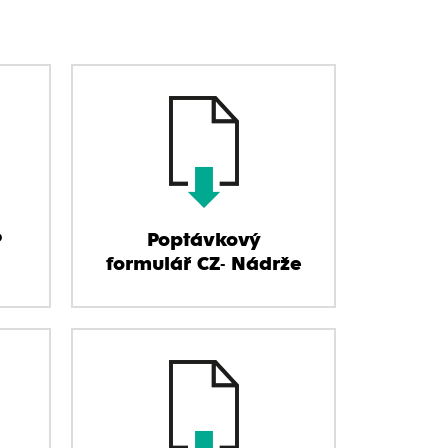
P
Poptávkový
formulář CZ- Nádrže