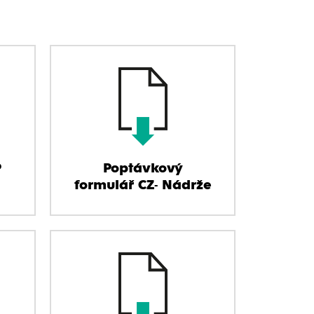
P
Poptávkový
formulář CZ- Nádrže