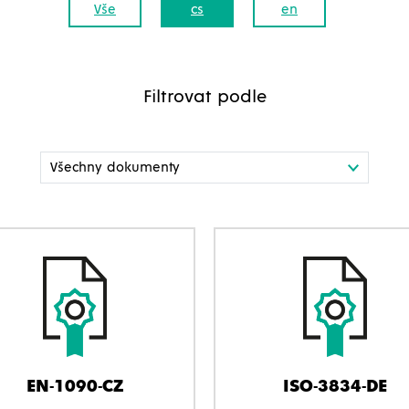
Vše
cs
en
Filtrovat podle
EN-1090-CZ
ISO-3834-DE