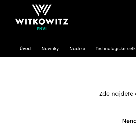
Úvod
Novinky
Nádrže
Technologické celk
Úvodní stránka
Ke stažení/Certifikáty
Zde najdete 
Nena