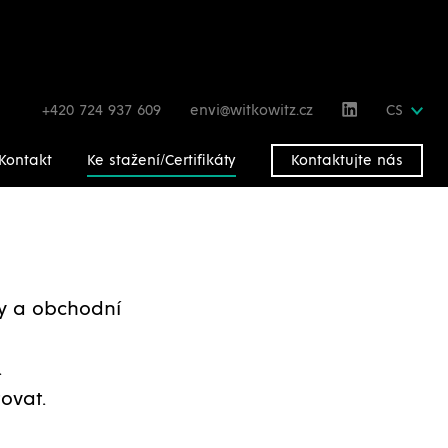
+420 724 937 609
envi@witkowitz.cz
CS
Kontakt
Ke stažení/Certifikáty
Kontaktujte nás
gy a obchodní
.
ovat.