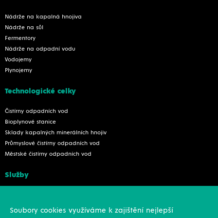
Nádrže na kapalná hnojiva
Nádrže na sůl
Fermentory
Nádrže na odpadní vodu
Vodojemy
Plynojemy
Technologické celky
Čistírny odpadních vod
Bioplynové stanice
Sklady kapalných minerálních hnojiv
Průmyslové čistírny odpadních vod
Městské čistírny odpadních vod
Služby
Konstrukce
Revize, rekonstrukce a opravy
Soubory cookies využíváme k zajištění nejlepší
Montáže