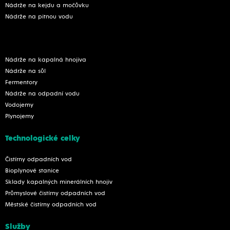
Nádrže na kejdu a močůvku
Nádrže na pitnou vodu
Nádrže na kapalná hnojiva
Nádrže na sůl
Fermentory
Nádrže na odpadní vodu
Vodojemy
Plynojemy
Technologické celky
Čistírny odpadních vod
Bioplynové stanice
Sklady kapalných minerálních hnojiv
Průmyslové čistírny odpadních vod
Městské čistírny odpadních vod
Služby