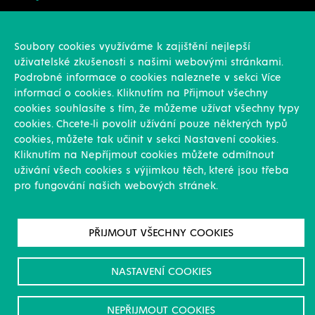
Konstrukce
Revize, rekonstrukce a opravy
Soubory cookies využíváme k zajištění nejlepší
Montáže
uživatelské zkušenosti s našimi webovými stránkami.
Projekční činnost
Podrobné informace o cookies naleznete v sekci Více
Vlastní výroba
informací o cookies. Kliknutím na Přijmout všechny
Výroba přesných výpalků na laseru
cookies souhlasíte s tím, že můžeme užívat všechny typy
cookies. Chcete-li povolit užívání pouze některých typů
Ostatní
cookies, můžete tak učinit v sekci Nastavení cookies.
Kliknutím na Nepříjmout cookies můžete odmítnout
Novinky
uživání všech cookies s výjimkou těch, které jsou třeba
Reference
pro fungování našich webových stránek.
Kariéra
O nás & Kontakt
GDPR
PŘIJMOUT VŠECHNY COOKIES
Pro akcionáře
Ke stažení/Certifikáty
NASTAVENÍ COOKIES
NEPŘIJMOUT COOKIES