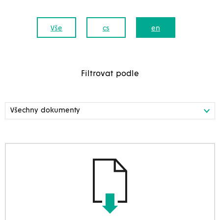
Vše
cs
en
Filtrovat podle