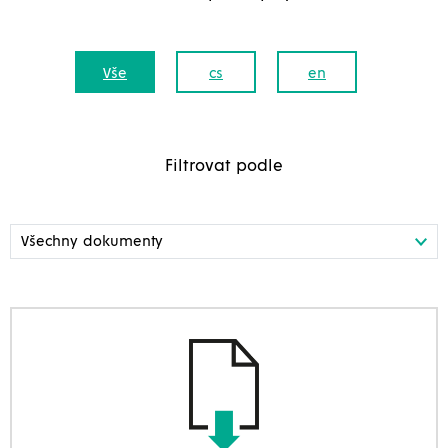
Vše
cs
en
Filtrovat podle