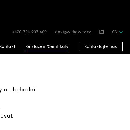
+420 724 937 609
envi@witkowitz.cz
CS
Kontakt
Ke stažení/Certifikáty
Kontaktujte nás
gy a obchodní
.
ovat.