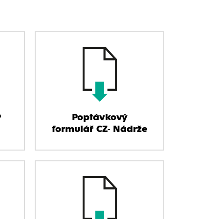
P
Poptávkový
formulář CZ- Nádrže