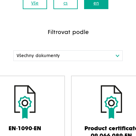
Vše
cs
en
Filtrovat podle
EN-1090-EN
Product certificat
09.066.089-EN