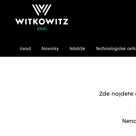
Úvod
Novinky
Nádrže
Technologické celk
Úvodní stránka
Ke stažení/Certifikáty
Zde najdete 
Nena