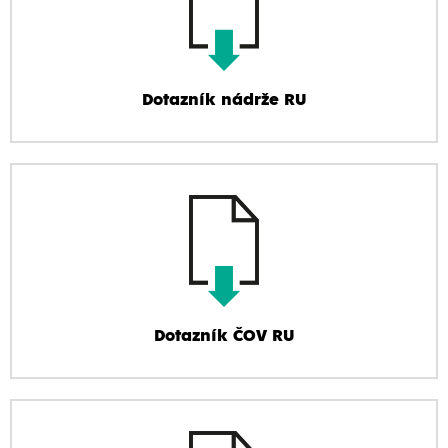
Dotazník nádrže RU
Dotazník ČOV RU