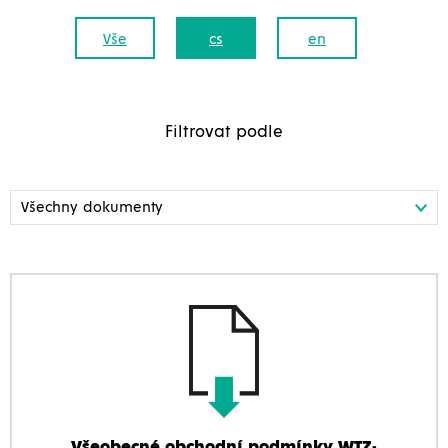
Vše
cs
en
Filtrovat podle
Všeobecné obchodní podmínky WTZ-