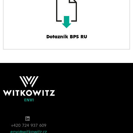
Dotazník BPS RU
+420 724 937 609
envi@witkowitz.cz