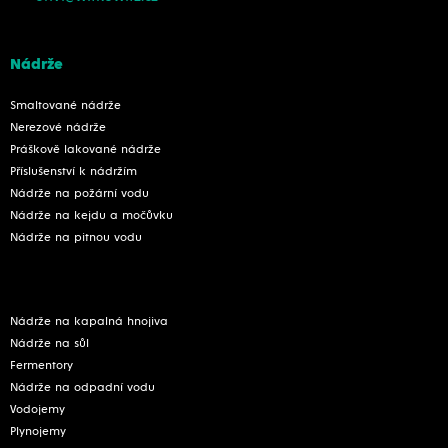
Nádrže
Smaltované nádrže
Nerezové nádrže
Práškově lakované nádrže
Příslušenství k nádržím
Nádrže na požární vodu
Nádrže na kejdu a močůvku
Nádrže na pitnou vodu
Nádrže na kapalná hnojiva
Nádrže na sůl
Fermentory
Nádrže na odpadní vodu
Vodojemy
Plynojemy