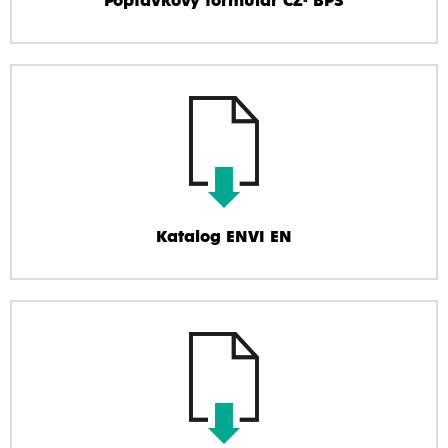
Poptávkový formulář CZ- BPS
Katalog ENVI EN