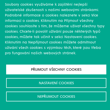
Soubory cookies využíváme k zajištění nejlepší
Smaltované nádrže
uživatelské zkušenosti s našimi webovými stránkami.
Nerezové nádrže
Podrobné informace o cookies naleznete v sekci Více
Práškově lakované nádrže
informací o cookies. Kliknutím na Přijmout všechny
Příslušenství k nádržím
cookies souhlasíte s tím, že můžeme užívat všechny typy
Nádrže na požární vodu
cookies. Chcete-li povolit užívání pouze některých typů
Nádrže na kejdu a močůvku
cookies, můžete tak učinit v sekci Nastavení cookies.
Nádrže na pitnou vodu
Kliknutím na Nepříjmout cookies můžete odmítnout
uživání všech cookies s výjimkou těch, které jsou třeba
pro fungování našich webových stránek.
Nádrže na kapalná hnojiva
Nádrže na sůl
PŘIJMOUT VŠECHNY COOKIES
Fermentory
Nádrže na odpadní vodu
NASTAVENÍ COOKIES
Vodojemy
Plynojemy
NEPŘIJMOUT COOKIES
Technologické celky
Čistírny odpadních vod