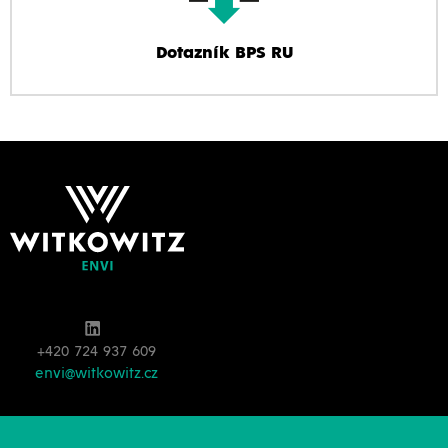
Dotazník BPS RU
+420 724 937 609
envi@witkowitz.cz
Nádrže