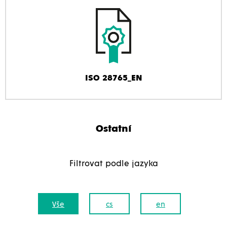
ISO 28765_EN
Ostatní
Filtrovat podle jazyka
Vše
cs
en