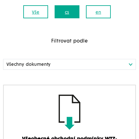
Vše
cs
en
Filtrovat podle
Všeobecné obchodní podmínky WTZ-