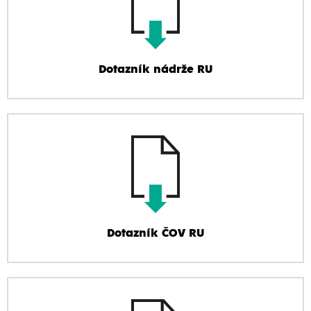
Dotazník nádrže RU
Dotazník ČOV RU