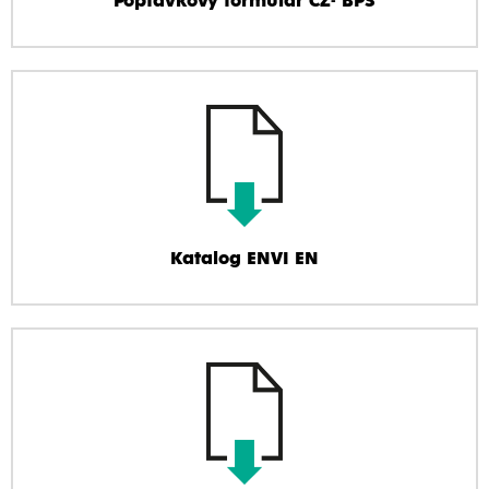
Poptávkový formulář CZ- BPS
Katalog ENVI EN