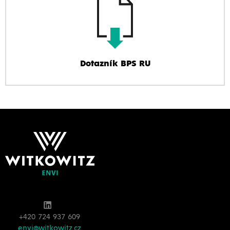
Dotazník BPS RU
+420 724 937 609
envi@witkowitz.cz