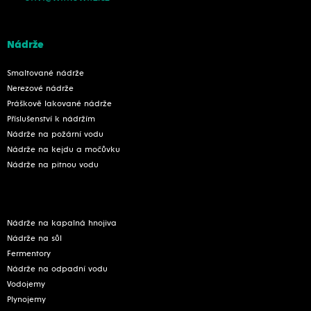
Nádrže
Smaltované nádrže
Nerezové nádrže
Práškově lakované nádrže
Příslušenství k nádržím
Nádrže na požární vodu
Nádrže na kejdu a močůvku
Nádrže na pitnou vodu
Nádrže na kapalná hnojiva
Nádrže na sůl
Fermentory
Nádrže na odpadní vodu
Vodojemy
Plynojemy