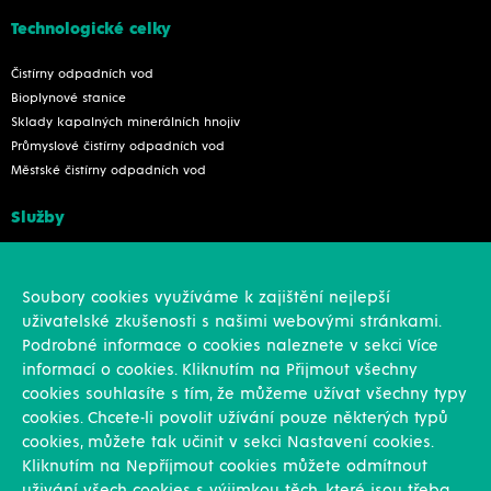
Technologické celky
Čistírny odpadních vod
Bioplynové stanice
Sklady kapalných minerálních hnojiv
Průmyslové čistírny odpadních vod
Městské čistírny odpadních vod
Služby
Konstrukce
Revize, rekonstrukce a opravy
Soubory cookies využíváme k zajištění nejlepší
Montáže
uživatelské zkušenosti s našimi webovými stránkami.
Projekční činnost
Podrobné informace o cookies naleznete v sekci Více
Vlastní výroba
informací o cookies. Kliknutím na Přijmout všechny
Výroba přesných výpalků na laseru
cookies souhlasíte s tím, že můžeme užívat všechny typy
cookies. Chcete-li povolit užívání pouze některých typů
Ostatní
cookies, můžete tak učinit v sekci Nastavení cookies.
Kliknutím na Nepříjmout cookies můžete odmítnout
Novinky
uživání všech cookies s výjimkou těch, které jsou třeba