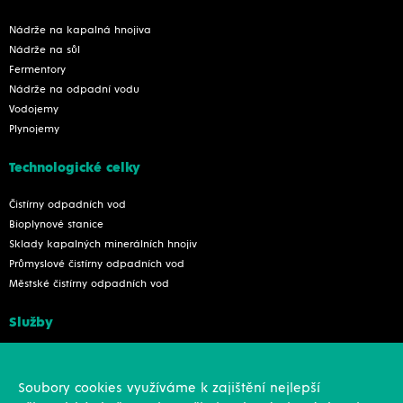
Nádrže na kapalná hnojiva
Nádrže na sůl
Fermentory
Nádrže na odpadní vodu
Vodojemy
Plynojemy
Technologické celky
Čistírny odpadních vod
Bioplynové stanice
Sklady kapalných minerálních hnojiv
Průmyslové čistírny odpadních vod
Městské čistírny odpadních vod
Služby
Konstrukce
Revize, rekonstrukce a opravy
Soubory cookies využíváme k zajištění nejlepší
Montáže