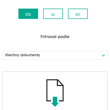
Vše
cs
en
Filtrovat podle