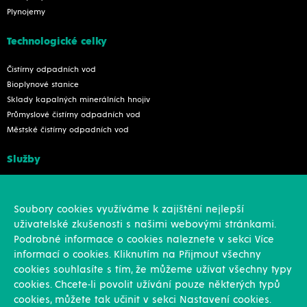
Plynojemy
Technologické celky
Čistírny odpadních vod
Bioplynové stanice
Sklady kapalných minerálních hnojiv
Průmyslové čistírny odpadních vod
Městské čistírny odpadních vod
Služby
Konstrukce
Revize, rekonstrukce a opravy
Soubory cookies využíváme k zajištění nejlepší
Montáže
uživatelské zkušenosti s našimi webovými stránkami.
Projekční činnost
Podrobné informace o cookies naleznete v sekci Více
Vlastní výroba
informací o cookies. Kliknutím na Přijmout všechny
Výroba přesných výpalků na laseru
cookies souhlasíte s tím, že můžeme užívat všechny typy
cookies. Chcete-li povolit užívání pouze některých typů
Ostatní
cookies, můžete tak učinit v sekci Nastavení cookies.