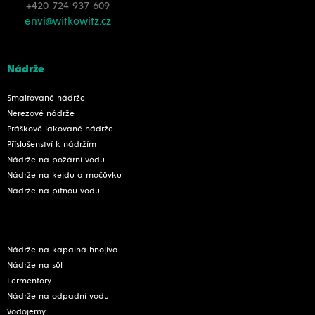
+420 724 937 609
envi@witkowitz.cz
Nádrže
Smaltované nádrže
Nerezové nádrže
Práškově lakované nádrže
Příslušenství k nádržím
Nádrže na požární vodu
Nádrže na kejdu a močůvku
Nádrže na pitnou vodu
Nádrže na kapalná hnojiva
Nádrže na sůl
Fermentory
Nádrže na odpadní vodu
Vodojemy