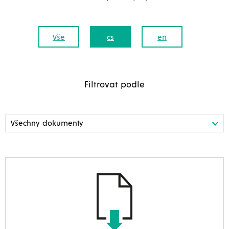
Vše
cs
en
Filtrovat podle