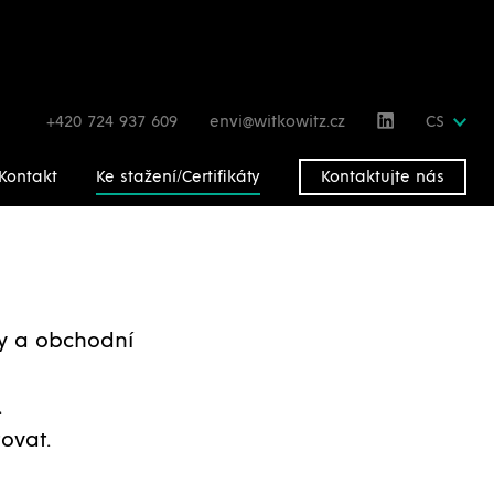
+420 724 937 609
envi@witkowitz.cz
CS
Kontakt
Ke stažení/Certifikáty
Kontaktujte nás
gy a obchodní
.
ovat.