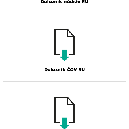
Dotazník nádrže RU
Dotazník ČOV RU