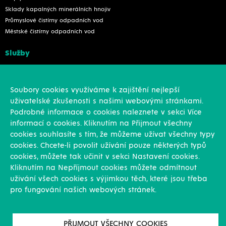
Sklady kapalných minerálních hnojiv
Průmyslové čistírny odpadních vod
Městské čistírny odpadních vod
Služby
Konstrukce
Revize, rekonstrukce a opravy
Soubory cookies využíváme k zajištění nejlepší
Montáže
uživatelské zkušenosti s našimi webovými stránkami.
Projekční činnost
Podrobné informace o cookies naleznete v sekci Více
Vlastní výroba
informací o cookies. Kliknutím na Přijmout všechny
Výroba přesných výpalků na laseru
cookies souhlasíte s tím, že můžeme užívat všechny typy
cookies. Chcete-li povolit užívání pouze některých typů
Ostatní
cookies, můžete tak učinit v sekci Nastavení cookies.
Kliknutím na Nepříjmout cookies můžete odmítnout
Novinky
uživání všech cookies s výjimkou těch, které jsou třeba
Reference
pro fungování našich webových stránek.
Kariéra
O nás & Kontakt
GDPR
PŘIJMOUT VŠECHNY COOKIES