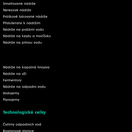
Smaltované nádrže
Nerezové nádrže
Práškově lakované nádrže
Příslušenství k nádržím
Nádrže na požární vodu
Nádrže na kejdu a močůvku
Nádrže na pitnou vodu
Nádrže na kapalná hnojiva
Nádrže na sůl
Fermentory
Nádrže na odpadní vodu
Vodojemy
Plynojemy
Technologické celky
Čistírny odpadních vod
Bioplynové stanice