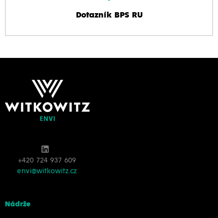
Dotazník BPS RU
+420 724 937 609
envi@witkowitz.cz
Nádrže