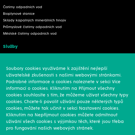
Čistírny odpadních vod
Bioplynové stanice
Sklady kapalných minerálních hnojiv
Průmyslové čistírny odpadních vod
Městské čistírny odpadních vod
Služby
Konstrukce
Revize, rekonstrukce a opravy
Soubory cookies využíváme k zajištění nejlepší
Montáže
uživatelské zkušenosti s našimi webovými stránkami.
Projekční činnost
Podrobné informace o cookies naleznete v sekci Více
Vlastní výroba
informací o cookies. Kliknutím na Přijmout všechny
Výroba přesných výpalků na laseru
cookies souhlasíte s tím, že můžeme užívat všechny typy
cookies. Chcete-li povolit užívání pouze některých typů
Ostatní
cookies, můžete tak učinit v sekci Nastavení cookies.
Kliknutím na Nepříjmout cookies můžete odmítnout
Novinky
uživání všech cookies s výjimkou těch, které jsou třeba
Reference
pro fungování našich webových stránek.
Kariéra