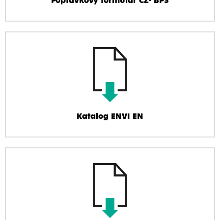
Poptávkový formulář CZ- BPS
Katalog ENVI EN