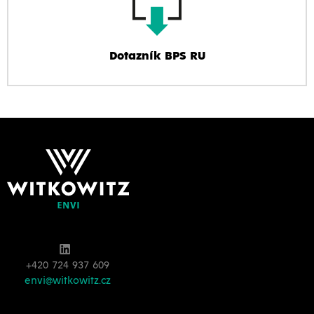
Dotazník BPS RU
+420 724 937 609
envi@witkowitz.cz