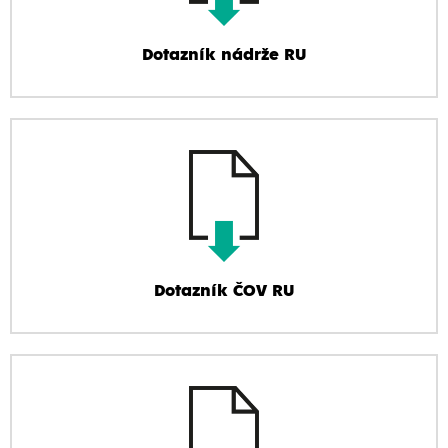
Dotazník nádrže RU
Dotazník ČOV RU