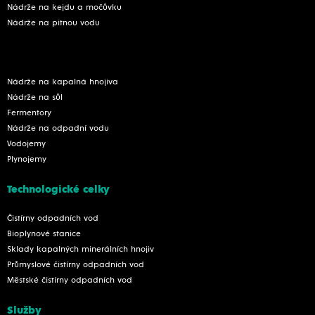
Nádrže na kejdu a močůvku
Nádrže na pitnou vodu
Nádrže na kapalná hnojiva
Nádrže na sůl
Fermentory
Nádrže na odpadní vodu
Vodojemy
Plynojemy
Technologické celky
Čistírny odpadních vod
Bioplynové stanice
Sklady kapalných minerálních hnojiv
Průmyslové čistírny odpadních vod
Městské čistírny odpadních vod
Služby