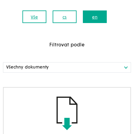
Vše
cs
en
Filtrovat podle