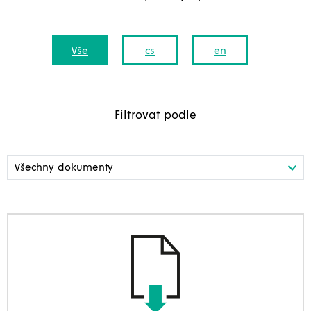
Vše
cs
en
Filtrovat podle