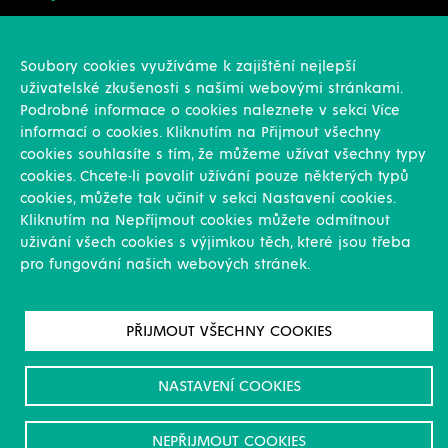
Konstrukce
Revize, rekonstrukce a opravy
Soubory cookies využíváme k zajištění nejlepší
Montáže
uživatelské zkušenosti s našimi webovými stránkami.
Projekční činnost
Podrobné informace o cookies naleznete v sekci Více
Vlastní výroba
informací o cookies. Kliknutím na Přijmout všechny
Výroba přesných výpalků na laseru
cookies souhlasíte s tím, že můžeme užívat všechny typy
cookies. Chcete-li povolit užívání pouze některých typů
Ostatní
cookies, můžete tak učinit v sekci Nastavení cookies.
Kliknutím na Nepříjmout cookies můžete odmítnout
Novinky
uživání všech cookies s výjimkou těch, které jsou třeba
Reference
pro fungování našich webových stránek.
Kariéra
O nás & Kontakt
GDPR
PŘIJMOUT VŠECHNY COOKIES
Pro akcionáře
Ke stažení/Certifikáty
NASTAVENÍ COOKIES
NEPŘIJMOUT COOKIES